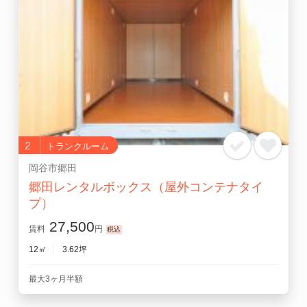
2
トランクルーム
岡谷市郷田
郷田レンタルボックス（屋外コンテナタイ
プ）
27,500
賃料
円
12㎡
3.62坪
最大3ヶ月半額