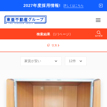
2027年度採用情報!
詳しくはこちら
東
亜
不
(1/1ページ)
検索結果
動
条件変更
借りる
産
グ
リスト
買う
ル
ー
店舗
プ
オーナー様
入居者様専用
解約のお申込み
企業情報
お問い合わせ