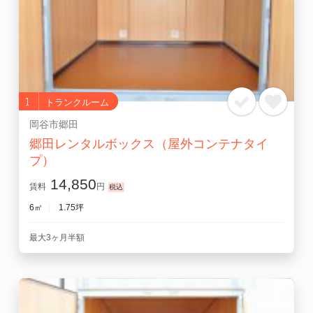
お気に入り
閲覧履歴
1
トランクルーム
岡谷市郷田
郷田レンタルボックス（屋外コンテナタイ
プ）
14,850
賃料
円
6㎡
1.75坪
最大3ヶ月半額