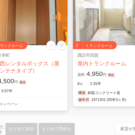
2
ランクルーム
トランクルーム
市本町
諏訪市四賀
西レンタルボックス（屋
屋内トランクルーム
ンテナタイプ）
4,950
賃料
円
,500
円
8㎡
2.35坪
0.57坪
構造
鉄筋コンクリート造
築年月
1971/5/1 (55年3ヶ月)
ャンペーン
た
まとめて表示
まとめて問合せ
を