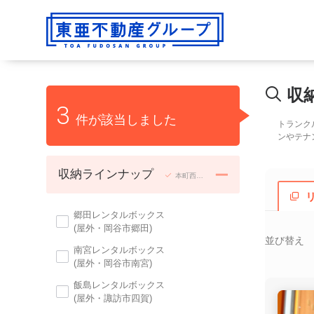
収
3
件が該当しました
トランク
ンやテナ
収納ラインナップ
本町西レンタルボックス, 明和トランクルーム, 長地宿舎, 宮川宿舎, 松本宿舎
郷田レンタルボックス
(屋外・岡谷市郷田)
並び替え
南宮レンタルボックス
(屋外・岡谷市南宮)
飯島レンタルボックス
(屋外・諏訪市四賀)