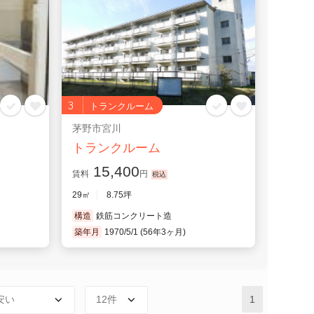
3
トランクルーム
茅野市宮川
トランクルーム
15,400
賃料
円
29㎡
8.75坪
構造
鉄筋コンクリート造
築年月
1970/5/1 (56年3ヶ月)
1