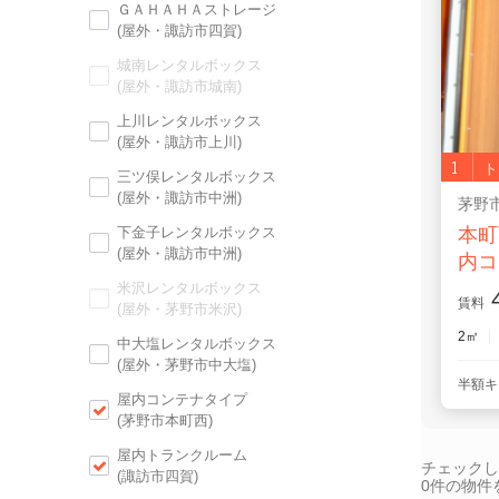
ＧＡＨＡＨＡストレージ
(屋外・諏訪市四賀)
城南レンタルボックス
(屋外・諏訪市城南)
上川レンタルボックス
(屋外・諏訪市上川)
1
ト
三ツ俣レンタルボックス
(屋外・諏訪市中洲)
茅野
下金子レンタルボックス
本町
(屋外・諏訪市中洲)
内コ
米沢レンタルボックス
4
賃料
(屋外・茅野市米沢)
2㎡
中大塩レンタルボックス
(屋外・茅野市中大塩)
半額キ
屋内コンテナタイプ
(茅野市本町西)
屋内トランクルーム
チェックし
(諏訪市四賀)
0
件の物件