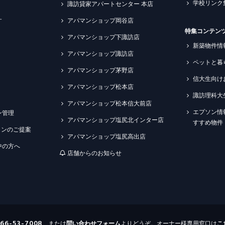
学校リンク
諏訪貸家アパートセンター 本店
す
アパマンショップ岡谷店
特集コンテン
アパマンショップ下諏訪店
新築物件情
アパマンショップ諏訪店
ペットと暮
アパマンショップ茅野店
信大生向け
アパマンショップ松本店
諏訪理科大
アパマンショップ松本信大前店
エプソン情
ン管理
アパマンショップ塩尻北インター店
すすめ物件
ションのご提案
アパマンショップ塩尻高出店
中の方へ
店舗からのお知らせ
266-53-7008
、または
問い合わせ
フォーム
よりどうぞ。オーナー様専用窓口は
こ