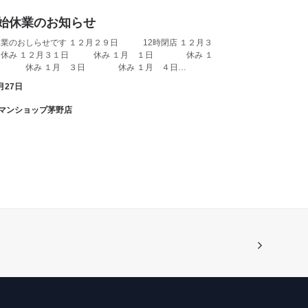
始休業のお知らせ
休業のおしらせです １２月２９日 12時閉店 １２月３
み １２月３１日 休み １月 １日 休み １
 休み １月 ３日 休み １月 ４日…
月27日
アパマンショップ茅野店