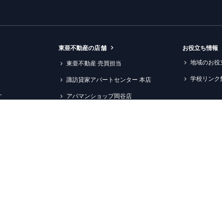
東亜不動産の店舗
お役立ち情報
地域のお役
東亜不動産 売買担当
学校リンク
諏訪貸家アパートセンター 本店
す
アパマンショップ岡谷店
特集コンテン
アパマンショップ下諏訪店
新築物件情
アパマンショップ諏訪店
ペットと暮
アパマンショップ茅野店
信大生向け
アパマンショップ松本店
諏訪理科大
アパマンショップ松本信大前店
エプソン情
ン管理
アパマンショップ塩尻北インター店
すすめ物件
ションのご提案
アパマンショップ塩尻高出店
中の方へ