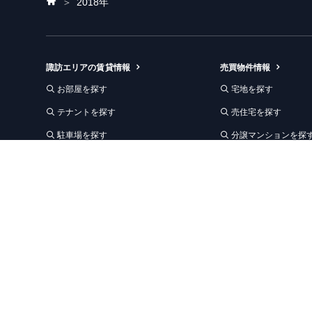
ホ
2018年
ー
ム
諏訪エリアの賃貸情報
売買物件情報
お部屋を探す
宅地を探す
テナントを探す
売住宅を探す
駐車場を探す
分譲マンションを探
賃貸お知らせ｜諏訪エリア
事業用地を探す
事業用建物を探す
松本エリアの賃貸情報
売買お知らせ
賃貸お知らせ｜松本エリア
オーナーの皆さまへ
収納レンタルスペース
アパート・マンショ
空き状況を見る
Renotta リノベー
レンタルスペースお知らせ
不動産売却をご検討