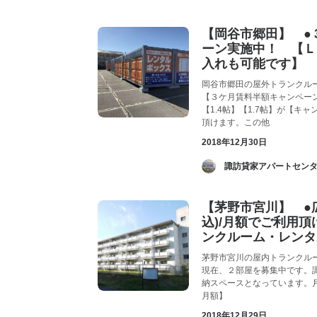
【岡谷市郷田】 ●
ーン実施中！ 【Ｌ
入れも可能です】
岡谷市郷田の屋外トランクル
【３ケ月賃料半額キャンペーン
【1.4帖】【1.7帖】が【キ
頂けます。この他
2018年12月30日
­ 諏訪貸家アパートセンタ
【茅野市宮川】 ●広～
込)/月額でご利用
ンクルーム・レンタ
茅野市宮川の屋内トランクル
現在、２部屋を募集中です。
納スペースとなっています。月額賃
月額】
2018年12月29日