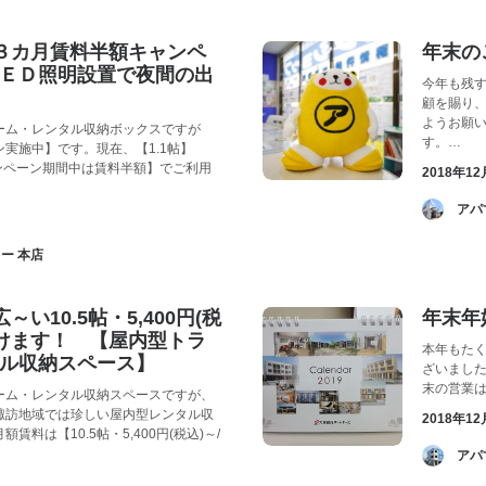
３カ月賃料半額キャンペ
年末の
ＥＤ照明設置で夜間の出
今年も残
顧を賜り、
ようお願
ーム・レンタル収納ボックスですが
す。…
実施中】です。現在、【1.1帖】
ャンペーン期間中は賃料半額】でご利用
2018年12
­ 
ー 本店
い10.5帖・5,400円(税
年末年
頂けます！ 【屋内型トラ
本年もた
ル収納スペース】
ざいました
末の営業は
ーム・レンタル収納スペースですが、
諏訪地域では珍しい屋内型レンタル収
2018年12
料は【10.5帖・5,400円(税込)～/
­ ア