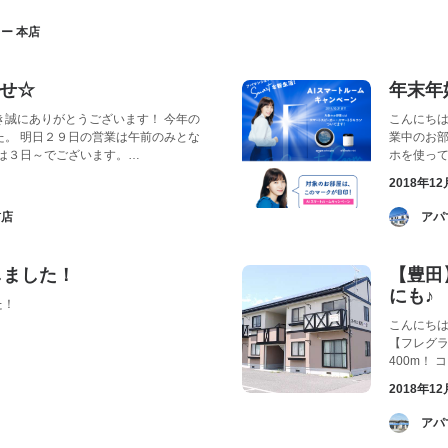
ー 本店
せ☆
年末年
き誠にありがとうございます！ 今年の
こんにちは
た。 明日２９日の営業は午前のみとな
業中のお部
業は３日～でございます。…
ホを使っ
2018年12
訪店
­ 
しました！
【豊田
にも♪
た！
こんにちは
【フレグ
400m！ 
2018年12
­ 