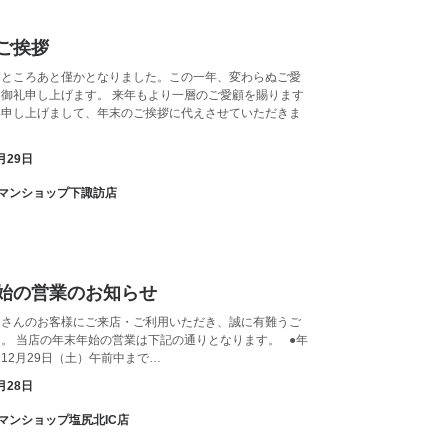
ご挨拶
すところあと僅かとなりました。この一年、変わらぬご愛
御礼申し上げます。 来年もより一層のご愛顧を賜ります
い申し上げまして、年末のご挨拶に代えさせていただきま
月29日
アパマンショップ下諏訪店
始の営業のお知らせ
くさんのお客様にご来店・ご利用いただき、誠に有難うご
。 当店の年末年始の営業は下記の通りとなります。 ●年
12月29日（土）午前中まで…
月28日
パマンショップ塩尻北IC店