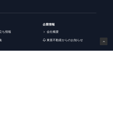
企業情報
立ち情報
会社概要
集
東亜不動産からのお知らせ
ツ
リクルート
報
採用情報
らす
入居者様専用
おすすめ物件
入居者様専用窓口
生向けおすすめ物件
解約のお申込み
報科学専門学校生向けお
その他
お気に入り