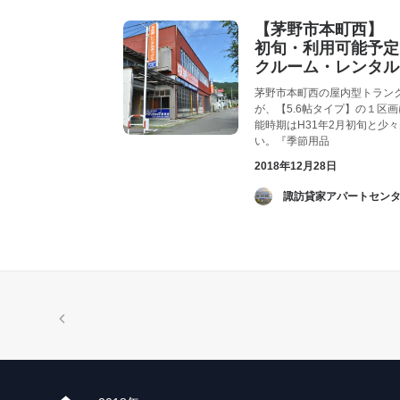
【茅野市本町西】 ●
初旬・利用可能予定
クルーム・レンタル
茅野市本町西の屋内型トラン
が、【5.6帖タイプ】の１区
能時期はH31年2月初旬と少
い。『季節用品
2018年12月28日
­ 諏訪貸家アパートセンタ