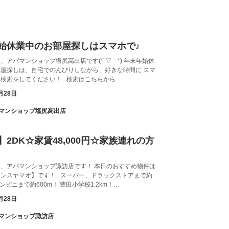
始休業中のお部屋探しはスマホで♪
、アパマンショップ塩尻高出店です(*´▽｀*) 年末年始休
屋探しは、自宅でのんびりしながら、好きな時間に スマ
て検索をしてください！ 検索はこちらから…
月28日
アパマンショップ塩尻高出店
】2DK☆家賃48,000円☆家族連れの方
、アパマンショップ諏訪店です！ 本日のおすすめ物件は
ランスヤマオ】です！ スーパー、ドラックストアまで約
コンビニまで約600m！ 豊田小学校1.2km！…
月28日
アパマンショップ諏訪店