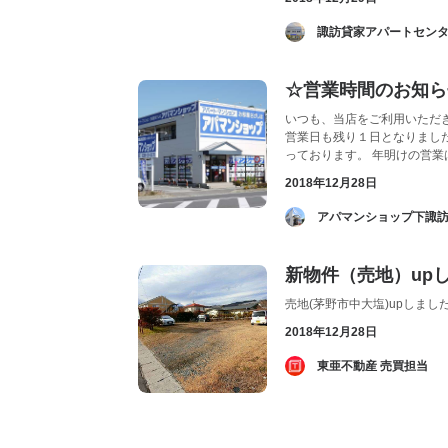
­ 諏訪貸家アパートセンタ
☆営業時間のお知ら
いつも、当店をご利用いただ
営業日も残り１日となりまし
っております。 年明けの営
2018年12月28日
­ アパマンショップ下諏
新物件（売地）up
売地(茅野市中大塩)upしまし
2018年12月28日
­ 東亜不動産 売買担当