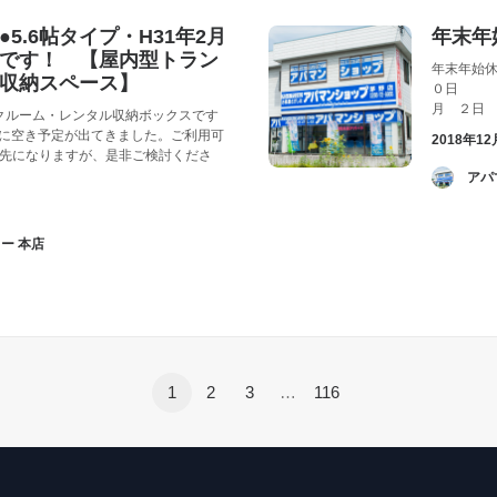
5.6帖タイプ・H31年2月
年末年
です！ 【屋内型トラン
年末年始
収納スペース】
０日 休
月 ２日
クルーム・レンタル収納ボックスです
画に空き予定が出てきました。ご利用可
2018年12
々先になりますが、是非ご検討くださ
­ 
ー 本店
1
2
3
…
116