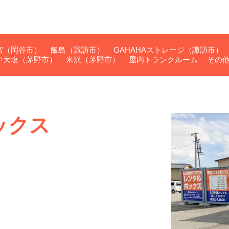
宮（岡谷市）
飯島（諏訪市）
GAHAHAストレージ（諏訪市）
中大塩（茅野市）
米沢（茅野市）
屋内トランクルーム
その
ックス