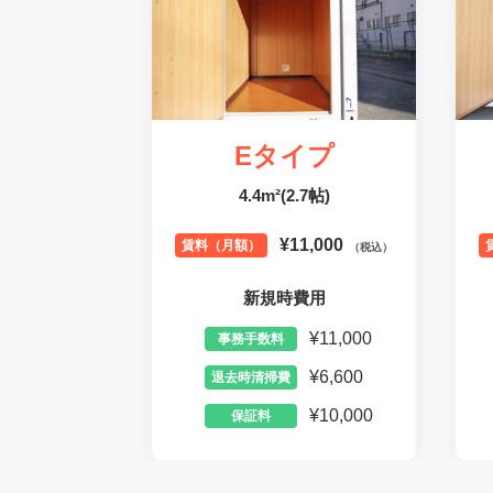
Eタイプ
4.4m²(2.7帖)
¥11,000
賃料（月額）
（税込）
新規時費用
¥11,000
事務手数料
¥6,600
退去時清掃費
¥10,000
保証料