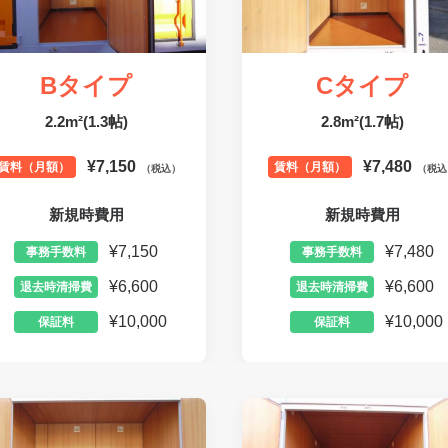
Bタイプ
Cタイプ
2.2m²(1.3帖)
2.8m²(1.7帖)
¥7,150
¥7,480
賃料（月額）
賃料（月額）
（税込）
（税込
新規時費用
新規時費用
¥7,150
¥7,480
事務手数料
事務手数料
¥6,600
¥6,600
退去時清掃費
退去時清掃費
¥10,000
¥10,000
保証料
保証料