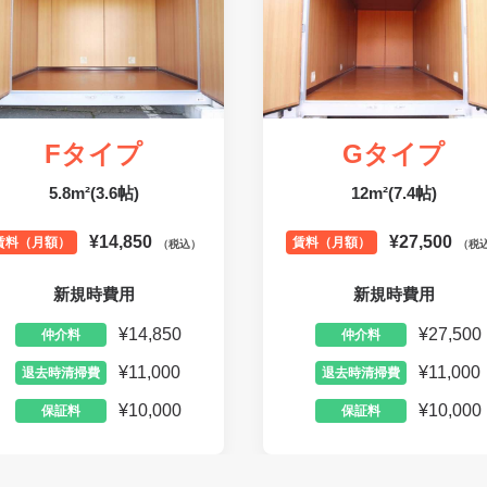
Fタイプ
Gタイプ
5.8m²(3.6帖)
12m²(7.4帖)
¥14,850
¥27,500
賃料（月額）
賃料（月額）
（税込）
（税
新規時費用
新規時費用
¥14,850
¥27,500
仲介料
仲介料
¥11,000
¥11,000
退去時清掃費
退去時清掃費
¥10,000
¥10,000
保証料
保証料