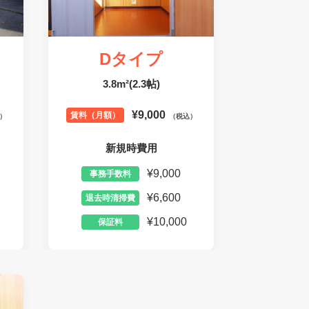
Dタイプ
3.8m²(2.3帖)
¥9,000
賃料（月額）
）
（税込）
新規時費用
¥9,000
事務手数料
¥6,600
退去時清掃費
¥10,000
保証料