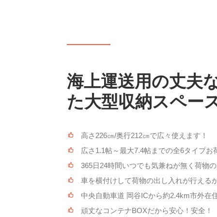
海上運送用の丈夫
た大型収納スペー
高さ226㎝/奥行212㎝で広々使えます！
広さ1.1帖～最大7.4帖までの全6タイプ
365日24時間いつでも気兼ねが無く荷物
車を横付けして荷物の出し入れが行える
中央自動車道 岡谷ICから約2.4km市外
頑丈なコンテナBOXだから安心！安全！