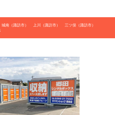
城南（諏訪市）
上川（諏訪市）
三ツ俣（諏訪市）
他