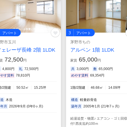
3
アパート
アパート
野市玉川
茅野市ちの
ェレーザ長峰 2階 1LDK
アルペン 1階 1LDK
72,500
65,000
賃
円
家賃
円
共
4,800円
礼
72,500円
共
3,000円
敷
65,000円
めやす賃料
78,810円
めやす賃料
69,354円
階/2階建
50.52㎡
15.25坪
1階/2階建
46.68㎡
14.09坪
構造
木造
構造
軽量鉄骨造
築年月
2026年9月 (0年0ヶ月)
築年月
2005年1月 (21年7ヶ月)
給湯追焚・物置♪ エアコン・ゴミ回
付! 西友迄約100ｍ