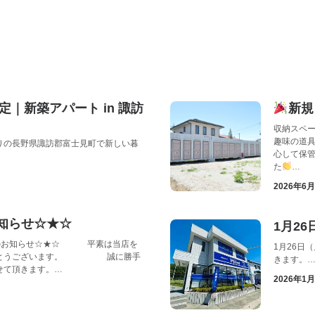
予定｜新築アパート in 諏訪
新規
収納スペー
趣味の道
りの長野県諏訪郡富士見町で新しい暮
心して保管
た
…
2026年6
知らせ☆★☆
1月2
知らせ☆★☆ 平素は当店を
1月26日
りがとうございます。 誠に勝手
きます。
せて頂きます。…
2026年1