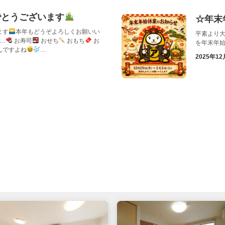
でとうございます
☆年末
ます
本年もどうぞよろしくお願いい
平素より大
…
お寿司
おせち
おもち
お
を年末年
んですよね
…
2025年12