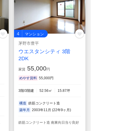
4
マンション
茅野市豊平
ウエスタンシティ 3階
2DK
55,000
家賃
円
めやす賃料
55,000円
3階/3階建
52.56㎡
15.87坪
構造
鉄筋コンクリート造
築年月
2003年11月 (22年9ヶ月)
収
鉄筋コンクリート造 南東向日当り良好