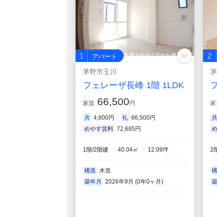
1
2
アパート
茅野市玉川
茅
フェレーザ長峰 1階 1LDK
フ
66,500
家賃
円
家
共
4,800円
礼
66,500円
めやす賃料
72,685円
1階/2階建
40.04㎡
12.09坪
2
構造
木造
築年月
2026年9月 (0年0ヶ月)