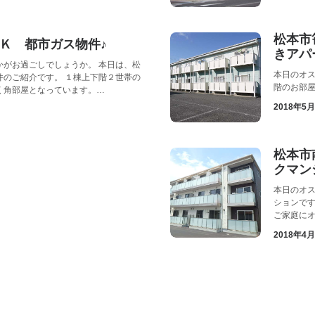
松本市
Ｋ 都市ガス物件♪
きアパ
かがお過ごしでしょうか。 本日は、松
本日のオス
件のご紹介です。 １棟上下階２世帯の
階のお部屋
く角部屋となっています。…
2018年5
松本市
クマン
本日のオス
ションです
ご家庭に
2018年4