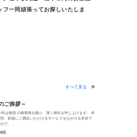
ッフ一同頑張ってお探しいたしま
すべて見る
のご挨拶～
昨年は格別 の御厚情を賜り、厚く御礼を申し上げます。 本
一同、皆様にご満足いただけるサービスを心がける所存で
すので、…
月4日