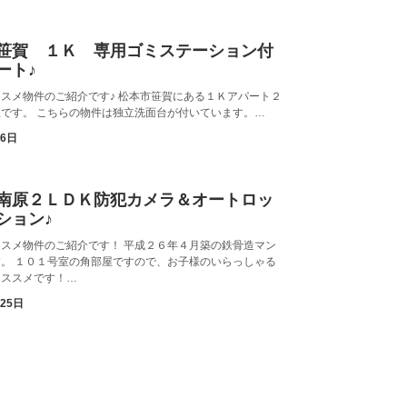
笹賀 １Ｋ 専用ゴミステーション付
ート♪
スメ物件のご紹介です♪ 松本市笹賀にある１Ｋアパート２
です。 こちらの物件は独立洗面台が付いています。…
月6日
南原２ＬＤＫ防犯カメラ＆オートロッ
ション♪
スメ物件のご紹介です！ 平成２６年４月築の鉄骨造マン
。 １０１号室の角部屋ですので、お子様のいらっしゃる
オススメです！…
月25日