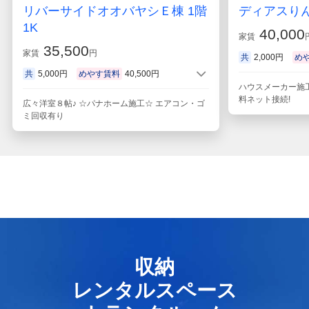
リバーサイドオオバヤシＥ棟 1階
ディアスりん
1K
40,000
家賃
35,500
家賃
円
共
2,000円
め
共
5,000円
めやす賃料
40,500円
ハウスメーカー施工☆
料ネット接続!
広々洋室８帖♪ ☆パナホーム施工☆ エアコン・ゴ
ミ回収有り
収納
レンタルスペース