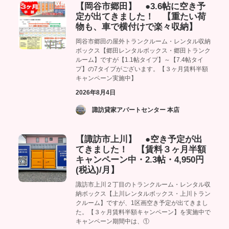
【岡谷市郷田】 ●3.6帖に空き予
定が出てきました！ 【重たい荷
物も、車で横付けで楽々収納】
岡谷市郷田の屋外トランクルーム・レンタル収納
ボックス【郷田レンタルボックス・郷田トランク
ルーム】ですが【1.1帖タイプ】～【7.4帖タイ
プ】の7タイプがございます。【３ヶ月賃料半額
キャンペーン実施中】
2026年8月4日
­ 諏訪貸家アパートセンター 本店
【諏訪市上川】 ●空き予定が出
てきました！ 【賃料３ヶ月半額
キャンペーン中・2.3帖・4,950円
(税込)/月】
諏訪市上川２丁目のトランクルーム・レンタル収
納ボックス【上川レンタルボックス・上川トラン
クルーム】ですが、1区画空き予定が出てきまし
た。【３ヶ月賃料半額キャンペーン】を実施中で
キャンペーン期間中は、①