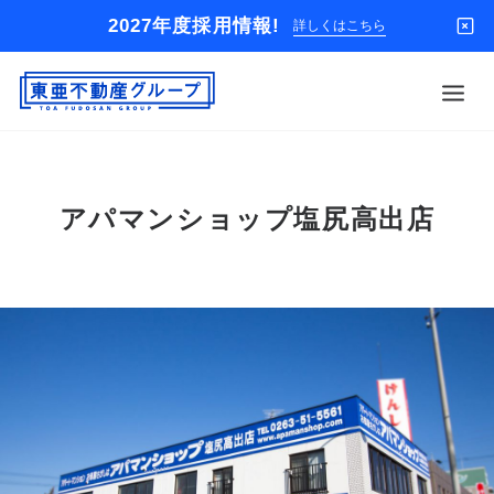
2027年度採用情報!
詳しくはこちら
借りる
アパマンショップ塩尻高出店
買う
店舗
オーナー様
入居者様専用
解約のお申込み
企業情報
お問い合わせ