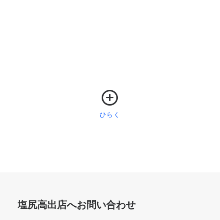
アパマンショップ塩尻高出店の場所は国道19号沿いで、
お隣が百円均一のセリア塩尻店様とけんしん塩尻支店様
です。
駐車場はありますのでお車でのご来店も可能です。
塩尻高出店へお問い合わせ
塩尻駅までの送迎も可能ですのでお気軽にお申し付けく
ださい。