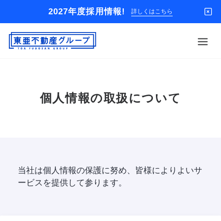
2027年度採用情報!
詳しくはこちら
借りる
個人情報の取扱について
買う
店舗
オーナー様
入居者様専用
解約のお申込み
当社は個人情報の保護に努め、皆様によりよいサ
ービスを提供して参ります。
企業情報
お問い合わせ