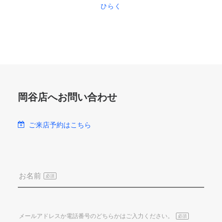
アパマンショップ岡谷店は、レイクウォークからフォレ
ストモールへ向かって車で2分の所にございます。ＪＲ
岡谷駅からご来店ご希望のお客様は送迎も可能です。お
気軽にお申し付け下さい。
岡谷店へお問い合わせ
駐車場あり
ご来店予約はこちら
お名前
必須
メールアドレスか電話番号のどちらかはご入力ください。
必須