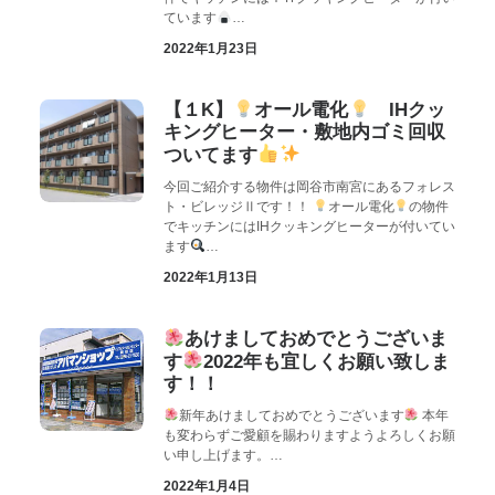
ています
…
2022年1月23日
【１K】
オール電化
IHクッ
キングヒーター・敷地内ゴミ回収
ついてます
今回ご紹介する物件は岡谷市南宮にあるフォレス
ト・ビレッジⅡです！！
オール電化
の物件
でキッチンにはIHクッキングヒーターが付いてい
ます
…
2022年1月13日
あけましておめでとうございま
す
2022年も宜しくお願い致しま
す！！
新年あけましておめでとうございます
本年
も変わらずご愛顧を賜わりますようよろしくお願
い申し上げます。…
2022年1月4日