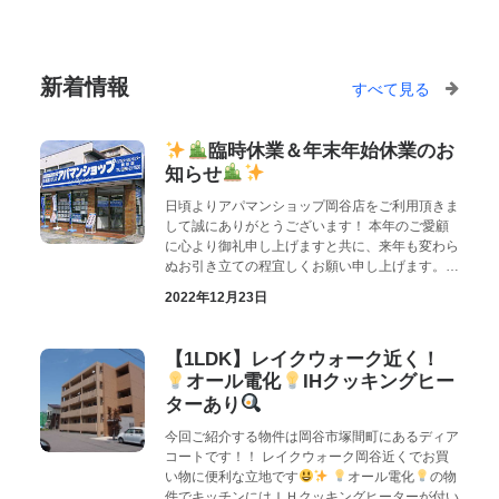
新着情報
すべて見る
臨時休業＆年末年始休業のお
知らせ
日頃よりアパマンショップ岡谷店をご利用頂きま
して誠にありがとうございます！ 本年のご愛顧
に心より御礼申し上げますと共に、来年も変わら
ぬお引き立ての程宜しくお願い申し上げます。…
2022年12月23日
【1LDK】レイクウォーク近く！
オール電化
IHクッキングヒー
ターあり
今回ご紹介する物件は岡谷市塚間町にあるディア
コートです！！ レイクウォーク岡谷近くでお買
い物に便利な立地です
オール電化
の物
件でキッチンにはＩＨクッキングヒーターが付い