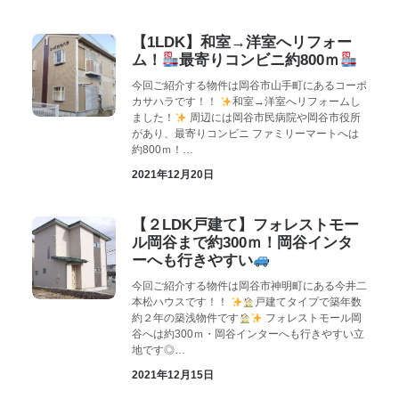
【1LDK】和室→洋室へリフォー
ム！
最寄りコンビニ約800ｍ
今回ご紹介する物件は岡谷市山手町にあるコーポ
カサハラです！！
和室→洋室へリフォームし
ました！
周辺には岡谷市民病院や岡谷市役所
があり、最寄りコンビニ ファミリーマートへは
約800ｍ！…
2021年12月20日
【２LDK戸建て】フォレストモー
ル岡谷まで約300ｍ！岡谷インタ
ーへも行きやすい
今回ご紹介する物件は岡谷市神明町にある今井二
本松ハウスです！！
戸建てタイプで築年数
約２年の築浅物件です
フォレストモール岡
谷へは約300ｍ・岡谷インターへも行きやすい立
地です◎…
2021年12月15日