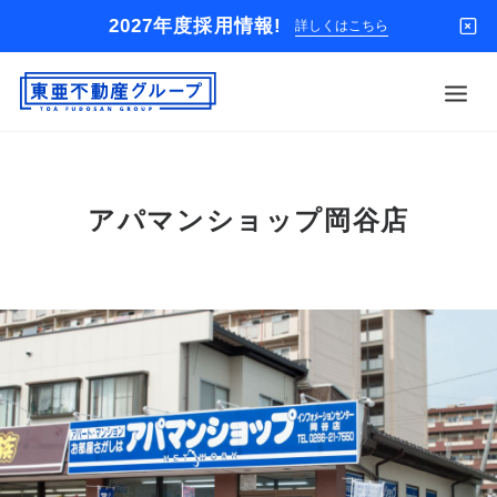
2027年度採用情報!
詳しくはこちら
借りる
アパマンショップ岡谷店
買う
店舗
オーナー様
入居者様専用
解約のお申込み
企業情報
お問い合わせ