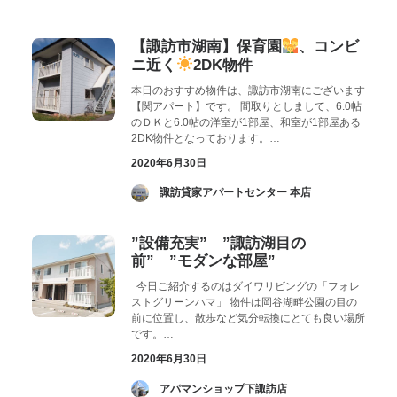
お気に入り
閲覧履歴
【諏訪市湖南】保育園
、コンビ
ニ近く
2DK物件
本日のおすすめ物件は、諏訪市湖南にございます
【関アパート】です。 間取りとしまして、6.0帖
のＤＫと6.0帖の洋室が1部屋、和室が1部屋ある
2DK物件となっております。…
2020年6月30日
­ 諏訪貸家アパートセンター 本店
”設備充実” ”諏訪湖目の
前” ”モダンな部屋”
今日ご紹介するのはダイワリビングの「フォレ
ストグリーンハマ」 物件は岡谷湖畔公園の目の
前に位置し、散歩など気分転換にとても良い場所
です。…
2020年6月30日
­ アパマンショップ下諏訪店