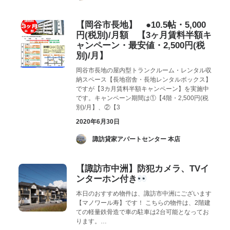
【岡谷市長地】 ●10.5帖・5,000
円(税別)/月額 【3ヶ月賃料半額キ
ャンペーン・最安値・2,500円(税
別)/月】
岡谷市長地の屋内型トランクルーム・レンタル収
納スペース【長地宿舎・長地レンタルボックス】
ですが【3カ月賃料半額キャンペーン】を実施中
です。キャンペーン期間は①【4階・2,500円(税
別)/月】、②【3
2020年6月30日
­ 諏訪貸家アパートセンター 本店
【諏訪市中洲】防犯カメラ、TVイ
ンターホン付き
本日のおすすめ物件は、諏訪市中洲にございます
【マノワール寿】です！ こちらの物件は、2階建
ての軽量鉄骨造で車の駐車は2台可能となってお
ります。…