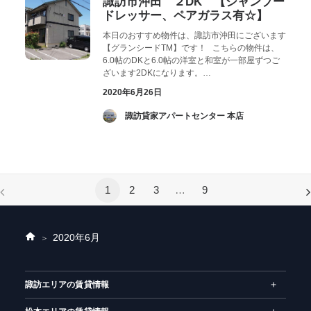
諏訪市沖田 ２DK 【シャンプー
ドレッサー、ペアガラス有☆】
本日のおすすめ物件は、諏訪市沖田にございます
【グランシードTM】です！ こちらの物件は、
6.0帖のDKと6.0帖の洋室と和室が一部屋ずつご
ざいます2DKになります。…
2020年6月26日
­ 諏訪貸家アパートセンター 本店
1
2
3
…
9
2020年
6月
ホ
ー
ム
諏訪エリアの賃貸情報