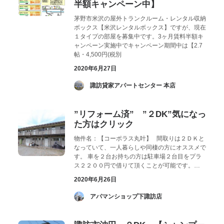
半額キャンペーン中】
茅野市米沢の屋外トランクルーム・レンタル収納
ボックス【米沢レンタルボックス】ですが、現在
１タイプの部屋を募集中です。3ヶ月賃料半額キ
ャンペーン実施中でキャンペーン期間中は【2.7
帖・4,500円(税別
2020年6月27日
­ 諏訪貸家アパートセンター 本店
”リフォーム済” ”２DK”気になっ
た方はクリック
物件名：【コーポラス丸叶】 間取りは２ＤＫと
なっていて、一人暮らしや同棲の方にオススメで
す。 車を２台お持ちの方は駐車場２台目をプラ
ス２２００円で借りて頂くことが可能です。…
2020年6月26日
­ アパマンショップ下諏訪店