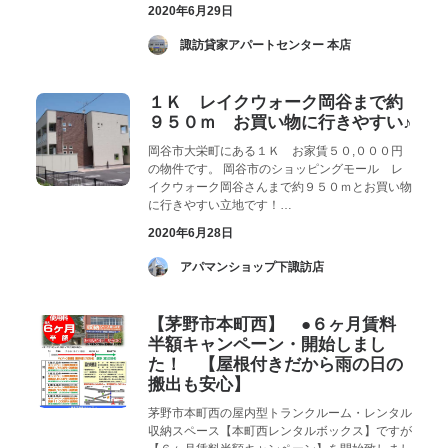
2020年6月29日
­ 諏訪貸家アパートセンター 本店
１Ｋ レイクウォーク岡谷まで約
９５０ｍ お買い物に行きやすい♪
岡谷市大栄町にある１Ｋ お家賃５０,０００円
の物件です。 岡谷市のショッピングモール レ
イクウォーク岡谷さんまで約９５０ｍとお買い物
に行きやすい立地です！…
2020年6月28日
­ アパマンショップ下諏訪店
【茅野市本町西】 ●６ヶ月賃料
半額キャンペーン・開始しまし
た！ 【屋根付きだから雨の日の
搬出も安心】
茅野市本町西の屋内型トランクルーム・レンタル
収納スペース【本町西レンタルボックス】ですが