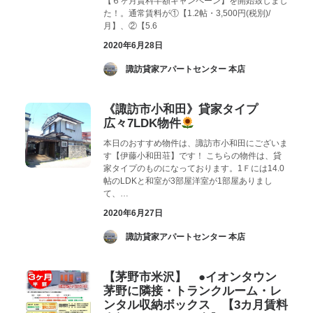
【６ヶ月賃料半額キャンペーン】を開始致しまし
た！。通常賃料が①【1.2帖・3,500円(税別)/
月】、②【5.6
2020年6月28日
­ 諏訪貸家アパートセンター 本店
《諏訪市小和田》貸家タイプ
広々7LDK物件
本日のおすすめ物件は、諏訪市小和田にございま
す【伊藤小和田荘】です！ こちらの物件は、貸
家タイプのものになっております。1Ｆには14.0
帖のLDKと和室が3部屋洋室が1部屋ありまし
て、…
2020年6月27日
­ 諏訪貸家アパートセンター 本店
【茅野市米沢】 ●イオンタウン
茅野に隣接・トランクルーム・レ
ンタル収納ボックス 【3カ月賃料