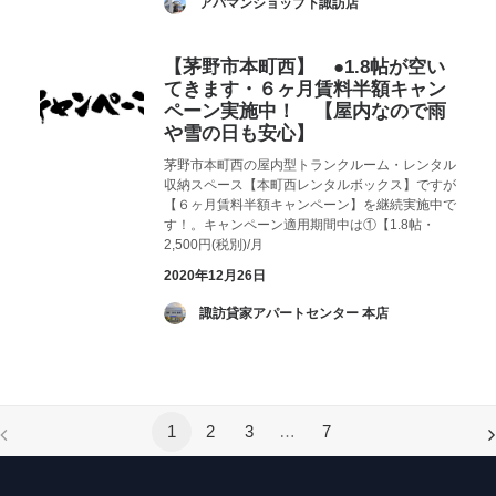
­ アパマンショップ下諏訪店
【茅野市本町西】 ●1.8帖が空い
てきます・６ヶ月賃料半額キャン
ペーン実施中！ 【屋内なので雨
や雪の日も安心】
茅野市本町西の屋内型トランクルーム・レンタル
収納スペース【本町西レンタルボックス】ですが
【６ヶ月賃料半額キャンペーン】を継続実施中で
す！。キャンペーン適用期間中は①【1.8帖・
2,500円(税別)/月
2020年12月26日
­ 諏訪貸家アパートセンター 本店
1
2
3
…
7