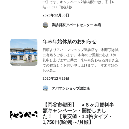
中】です。キャンペーン対象期間中は、①【4
階・3,500円(税別)/
2020年12月30日
­ 諏訪貸家アパートセンター 本店
年末年始休業のお知らせ
日頃よりアパマンショップ諏訪店をご利用頂き誠
に有難うございます。 本年のご愛顧に心より御
礼申し上げますと共に、来年も変わらぬお引き立
ての程宜しくお願い申し上げます。 年末年始の
お休み…
2020年12月29日
­ アパマンショップ諏訪店
【岡谷市郷田】 ●６ヶ月賃料半
額キャンペーン・開始しまし
た！ 【最安値・1.1帖タイプ・
1,750円(税別)～/月額】