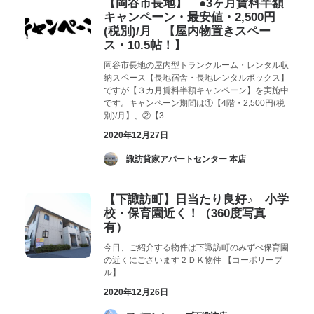
【岡谷市長地】 ●3ヶ月賃料半額
キャンペーン・最安値・2,500円
(税別)/月 【屋内物置きスペー
ス・10.5帖！】
岡谷市長地の屋内型トランクルーム・レンタル収
納スペース【長地宿舎・長地レンタルボックス】
ですが【３カ月賃料半額キャンペーン】を実施中
です。キャンペーン期間は①【4階・2,500円(税
別)/月】、②【3
2020年12月27日
­ 諏訪貸家アパートセンター 本店
【下諏訪町】日当たり良好♪ 小学
校・保育園近く！（360度写真
有）
今日、ご紹介する物件は下諏訪町のみずべ保育園
の近くにございます２ＤＫ物件 【コーポリーブ
ル】……
2020年12月26日