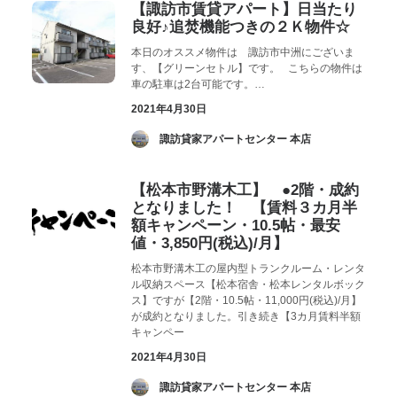
【諏訪市賃貸アパート】日当たり
良好♪追焚機能つきの２Ｋ物件☆
本日のオススメ物件は 諏訪市中洲にございま
す、【グリーンセトル】です。 こちらの物件は
車の駐車は2台可能です。…
2021年4月30日
­ 諏訪貸家アパートセンター 本店
【松本市野溝木工】 ●2階・成約
となりました！ 【賃料３カ月半
額キャンペーン・10.5帖・最安
値・3,850円(税込)/月】
松本市野溝木工の屋内型トランクルーム・レンタ
ル収納スペース【松本宿舎・松本レンタルボック
ス】ですが【2階・10.5帖・11,000円(税込)/月】
が成約となりました。引き続き【3カ月賃料半額
キャンペー
2021年4月30日
­ 諏訪貸家アパートセンター 本店