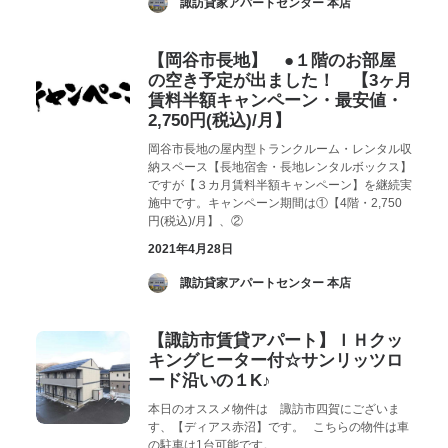
­ 諏訪貸家アパートセンター 本店
【岡谷市長地】 ●１階のお部屋
の空き予定が出ました！ 【3ヶ月
賃料半額キャンペーン・最安値・
2,750円(税込)/月】
岡谷市長地の屋内型トランクルーム・レンタル収
納スペース【長地宿舎・長地レンタルボックス】
ですが【３カ月賃料半額キャンペーン】を継続実
施中です。キャンペーン期間は①【4階・2,750
円(税込)/月】、②
2021年4月28日
­ 諏訪貸家アパートセンター 本店
【諏訪市賃貸アパート】ＩＨクッ
キングヒーター付☆サンリッツロ
ード沿いの１K♪
本日のオススメ物件は 諏訪市四賀にございま
す、【ディアス赤沼】です。 こちらの物件は車
の駐車は1台可能です。…