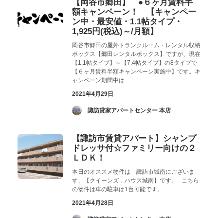
【岡谷市郷田】 ●６ヶ月賃料半
額キャンペーン！ 【キャンペー
ン中・最安値・1.1帖タイプ・
1,925円(税込)～/月額】
岡谷市郷田の屋外トランクルーム・レンタル収納
ボックス【郷田レンタルボックス】ですが、現在
【1.1帖タイプ】～【7.4帖タイプ】の8タイプで
【６ヶ月賃料半額キャンペーン実施中】です。キ
ャンペーン期間中は
2021年4月29日
­ 諏訪貸家アパートセンター 本店
【諏訪市賃貸アパート】シャンプ
ドレッサ付☆ファミリー向けの２
ＬＤＫ！
本日のオススメ物件は 諏訪市城南にございま
す、【クイーンズ．ハウス城南】です。 こちら
の物件は車の駐車は1台可能です。…
2021年4月28日