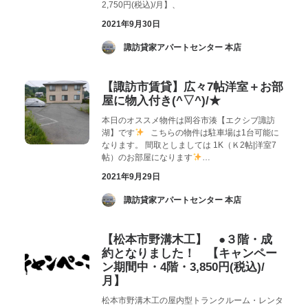
2,750円(税込)/月】、
2021年9月30日
­ 諏訪貸家アパートセンター 本店
【諏訪市賃貸】広々7帖洋室＋お部
屋に物入付き(^▽^)/★
本日のオススメ物件は岡谷市湊【エクシブ諏訪
湖】です
こちらの物件は駐車場は1台可能に
なります。 間取としましては 1K（Ｋ2帖|洋室7
帖）のお部屋になります
…
2021年9月29日
­ 諏訪貸家アパートセンター 本店
【松本市野溝木工】 ●３階・成
約となりました！ 【キャンペー
ン期間中・4階・3,850円(税込)/
月】
松本市野溝木工の屋内型トランクルーム・レンタ