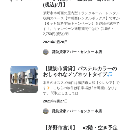
(税込)/月】
茅野市本町西の屋内型トランクルーム・レンタル
収納スペース【本町西レンタルボックス】ですが
【６ヶ月賃料半額キャンペーン】を継続実施中で
す！。キャンペーン適用期間中は①【1.8帖・
2,750円(税込)/月
2021年9月28日
­ 諏訪貸家アパートセンター 本店
【諏訪市賃貸】パステルカラーの
おしゃれなメゾネットタイプ
本日のオススメ物件は諏訪市大和【クレシア】で
す
こちらの物件は駐車場は2台可能になりま
す。 間取としましては…
2021年9月27日
­ 諏訪貸家アパートセンター 本店
【茅野市宮川】 ●2階・空き予定