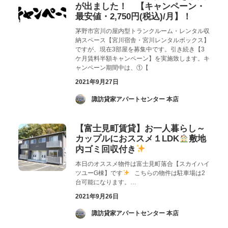
が出ました！ 【キャンペーン・
最安値・2,750円(税込)/月】！
茅野市宮川の屋内型トランクルーム・レンタル収
納スペース【宮川宿舎・宮川レンタルボックス】
ですが、現在3部屋を募集中です。引き続き【3
ケ月賃料半額キャンペーン】を実施致します。キ
ャンペーン期間中は、①【
2021年9月27日
­ 諏訪貸家アパートセンター 本店
【富士見町賃貸】お一人暮らし～
カップルにおススメ１LDK
敷地
内ゴミ回収付き
本日のオススメ物件は富士見町落合【スカイハイ
ツユーG棟】です
こちらの物件は駐車場は2
台可能になります。…
2021年9月26日
­ 諏訪貸家アパートセンター 本店