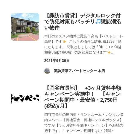
お気に入り
閲覧履歴
【諏訪市賃貸】デジタルロック付
で防犯対策もバッチリ
諏訪湖沿
い物件
本日のオススメ物件は諏訪市高島【パストラーレ
高島】です
こちらの物件は駐車場は2台可能
になります。 間取としましては 2DK（ＤＫ9帖|
和室6帖|洋室6帖）のお部屋になります
…
2021年9月30日
­ 諏訪貸家アパートセンター 本店
【岡谷市長地】 ●3ヶ月賃料半額
キャンペーン実施中！ 【キャン
ペーン期間中・最安値・2,750円
(税込)/月】
岡谷市長地の屋内型トランクルーム・レンタル収
納スペース【長地宿舎・長地レンタルボックス】
ですが【３カ月賃料半額キャンペーン】を継続実
施中です。キャンペーン期間中は①【4階・