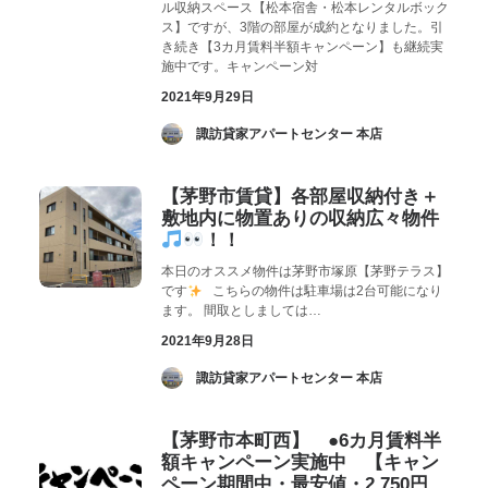
ル収納スペース【松本宿舎・松本レンタルボック
ス】ですが、3階の部屋が成約となりました。引
き続き【3カ月賃料半額キャンペーン】も継続実
施中です。キャンペーン対
2021年9月29日
­ 諏訪貸家アパートセンター 本店
【茅野市賃貸】各部屋収納付き＋
敷地内に物置ありの収納広々物件
！！
本日のオススメ物件は茅野市塚原【茅野テラス】
です
こちらの物件は駐車場は2台可能になり
ます。 間取としましては…
2021年9月28日
­ 諏訪貸家アパートセンター 本店
【茅野市本町西】 ●6カ月賃料半
額キャンペーン実施中 【キャン
ペーン期間中・最安値・2,750円