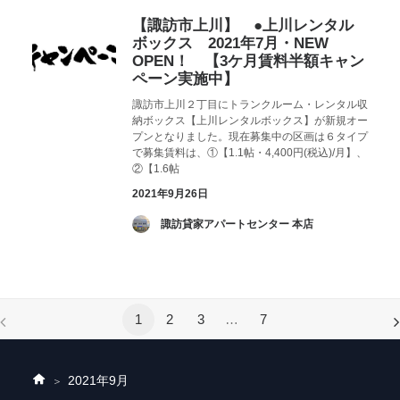
【諏訪市上川】 ●上川レンタル
ボックス 2021年7月・NEW
OPEN！ 【3ケ月賃料半額キャン
ペーン実施中】
諏訪市上川２丁目にトランクルーム・レンタル収
納ボックス【上川レンタルボックス】が新規オー
プンとなりました。現在募集中の区画は６タイプ
で募集賃料は、①【1.1帖・4,400円(税込)/月】、
②【1.6帖
2021年9月26日
­ 諏訪貸家アパートセンター 本店
1
2
3
…
7
2021年
9月
ホ
ー