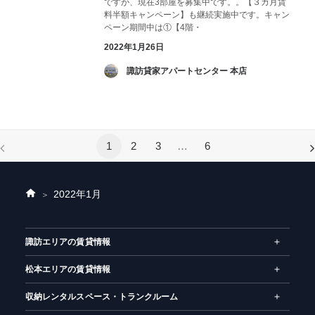
ですが、現在3部屋を募集中です。。【３カ月賃
料半額キャンペーン】も継続実施中です。キャン
ペーン期間中は①【4階・
2022年1月26日
­ 諏訪貸家アパートセンター 本店
1
2
3
…
6
2022年
1月
ホ
ー
ム
諏訪エリアの賃貸情報
松本エリアの賃貸情報
収納レンタルスペース・トランクルーム