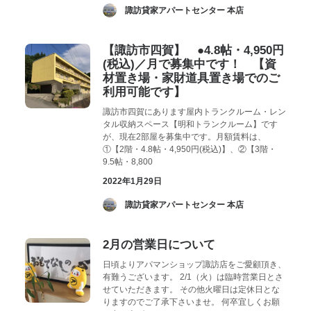
­ 諏訪貸家アパートセンター 本店
【諏訪市四賀】 ●4.8帖・4,950円
(税込)／月で募集中です！ 【資
材置き場・家財道具置き場でのご
利用可能です】
諏訪市四賀にあります屋内トランクルーム・レン
タル収納スペース【明和トランクルーム】です
が、現在2部屋を募集中です。月額賃料は、
①【2階・4.8帖・4,950円(税込)】、②【3階・
9.5帖・8,800
2022年1月29日
­ 諏訪貸家アパートセンター 本店
2月の営業日について
日頃よりアパマンショップ諏訪店をご愛顧頂き、
有難うございます。 2/1（火）は臨時営業日とさ
せていただきます。 その他火曜日は定休日とな
りますのでご了承下さいませ。 何卒宜しくお願