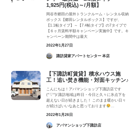
1,925円(税込)～/月額】
岡谷市郷田の屋外トランクルーム・レンタル収納
ボックス【郷田レンタルボックス】ですが、
【1.1帖タイプ】～【7.4帖タイプ】の7タイプで
【６ヶ月賃料半額キャンペーン実施中】です。キ
ャンペーン期間中は最大
2022年1月27日
­ 諏訪貸家アパートセンター 本店
【下諏訪町賃貸】積水ハウス施
工！追い焚き機能・対面キッチン♪
こんにちは！アパマンショップ下諏訪店です
(^▽^)/ 諏訪地域は昨日・今日と久々に氷点下を
超えない日が続きました！ このまま暖かい日々
が続けばいいなあと思っております
…
2022年1月26日
­ アパマンショップ下諏訪店