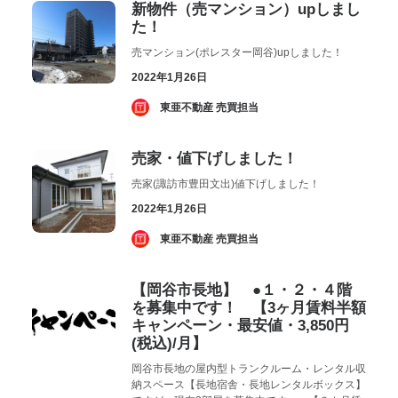
新物件（売マンション）upしまし
た！
売マンション(ポレスター岡谷)upしました！
2022年1月26日
­ 東亜不動産 売買担当
売家・値下げしました！
売家(諏訪市豊田文出)値下げしました！
2022年1月26日
­ 東亜不動産 売買担当
【岡谷市長地】 ●１・２・４階
を募集中です！ 【3ヶ月賃料半額
キャンペーン・最安値・3,850円
(税込)/月】
岡谷市長地の屋内型トランクルーム・レンタル収
納スペース【長地宿舎・長地レンタルボックス】