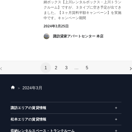
納ボックス【上川レンタルボックス・上川トラン
クルーム】ですが、３タイプに空き予定が出てき
ました。【３ヶ月賃料半額キャンペーン】を実施
中です。キャンペーン期間
2024年3月25日
­ 諏訪貸家アパートセンター 本店
1
2
3
…
5
2024年
3月
ホ
ー
ム
諏訪エリアの賃貸情報
松本エリアの賃貸情報
収納レンタルスペース・トランクルーム