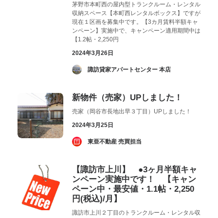
茅野市本町西の屋内型トランクルーム・レンタル
収納スペース【本町西レンタルボックス】ですが
現在１区画を募集中です。【3カ月賃料半額キャ
ンペーン】実施中で、キャンペーン適用期間中は
【1.2帖・2,250円
2024年3月26日
­ 諏訪貸家アパートセンター 本店
新物件（売家）UPしました！
売家（岡谷市長地出早３丁目）UPしました！
2024年3月25日
­ 東亜不動産 売買担当
【諏訪市上川】 ●3ヶ月半額キャ
ンペーン実施中です！ 【キャン
ペーン中・最安値・1.1帖・2,250
円(税込)/月】
諏訪市上川２丁目のトランクルーム・レンタル収