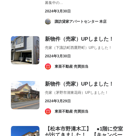
募集中の…
2024年3月30日
­ 諏訪貸家アパートセンター 本店
新物件（売家）UPしました！
売家（下諏訪町西鷹野町）UPしました！
2024年3月30日
­ 東亜不動産 売買担当
新物件（売家）UPしました！
売家（茅野市湖東花蒔）UPしました！
2024年3月29日
­ 東亜不動産 売買担当
【松本市野溝木工】 ●1階に空室
が出てきました！ 【キャンペー