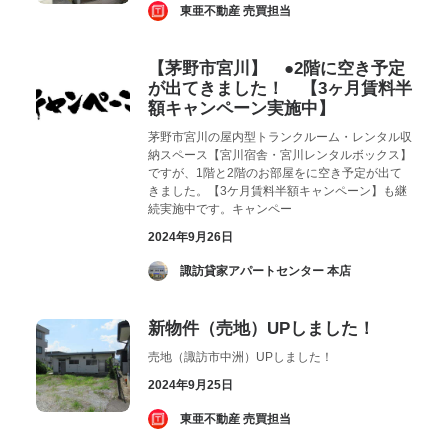
­ 東亜不動産 売買担当
【茅野市宮川】 ●2階に空き予定
が出てきました！ 【3ヶ月賃料半
額キャンペーン実施中】
茅野市宮川の屋内型トランクルーム・レンタル収
納スペース【宮川宿舎・宮川レンタルボックス】
ですが、1階と2階のお部屋をに空き予定が出て
きました。【3ケ月賃料半額キャンペーン】も継
続実施中です。キャンペー
2024年9月26日
­ 諏訪貸家アパートセンター 本店
新物件（売地）UPしました！
売地（諏訪市中洲）UPしました！
2024年9月25日
­ 東亜不動産 売買担当