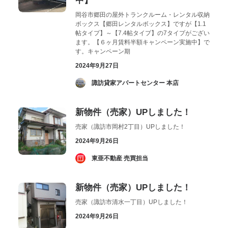
中】
岡谷市郷田の屋外トランクルーム・レンタル収納
ボックス【郷田レンタルボックス】ですが【1.1
帖タイプ】～【7.4帖タイプ】の7タイプがござい
ます。【６ヶ月賃料半額キャンペーン実施中】で
す。キャンペーン期
2024年9月27日
­ 諏訪貸家アパートセンター 本店
新物件（売家）UPしました！
売家（諏訪市岡村2丁目）UPしました！
2024年9月26日
­ 東亜不動産 売買担当
新物件（売家）UPしました！
売家（諏訪市清水一丁目）UPしました！
2024年9月26日