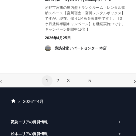
茅野市宮川の屋内型トランクルーム・レンタル収
納スペース【宮川宿舎・宮川レンタルボックス】
ですが、現在、残り1区画を募集中です！。【3
ケ月賃料半額キャンペーン】も継続実施中です。
キャンペーン期間中は①【
2026年4月25日
­ 諏訪貸家アパートセンター 本店
1
2
3
…
5
2026年
4月
ホ
ー
ム
諏訪エリアの賃貸情報
松本エリアの賃貸情報