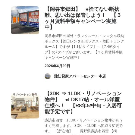
【岡谷市郷田】 ●捨てない断捨
離、思い出は保管しよう！ 【３
ヶ月賃料半額キャンペーン実施
中】
岡谷市郷田の屋外トランクルーム・レンタル収納
ボックス【郷田レンタルボックス・郷田トランク
ルーム】ですが【1.1帖タイプ】～【7.4帖タイ
プ】の7タイプがございます。【３ヶ月賃料半額
キャンペーン実施中】
2026年4月29日
­ 諏訪貸家アパートセンター 本店
【3DK ⇒ 1LDK・リノベーション
物件】 ●LDK17帖・オール洋室
仕様へ！ 【R8年5/中旬・入居可
能予定です】
諏訪市四賀 1LDK・リノベーション物件がもう
すぐ完成します。 3DK ⇒ 1LDK へ間取り変更で
す。 【所在地】 長野県諏訪市四賀 【構