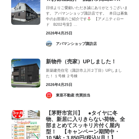
日頃よりご愛顧いただき誠にありがとうございま
す。 アパマンショップ諏訪店です。 本日は募集
中のお部屋のご紹介です
【アメニティロー
ド B202号室】…
2026年4月25日
­ アパマンショップ諏訪店
新物件（売家）UPしました！
新築建売住宅（諏訪市上川２丁目）UPしまし
た！ １号棟 ２号棟
2026年4月25日
­ 東亜不動産 売買担当
【茅野市宮川】 ●タイヤに冬
物、新居に入りきらない荷物。全
部まとめてスッキリ片付く屋内
型！ 【キャンペーン期間中・
10.5帖・3,850円(税込)/月！】