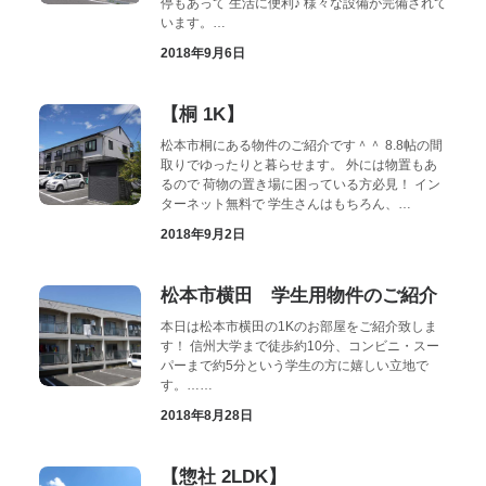
停もあって 生活に便利♪ 様々な設備が完備されて
います。…
2018年9月6日
【桐 1K】
松本市桐にある物件のご紹介です＾＾ 8.8帖の間
取りでゆったりと暮らせます。 外には物置もあ
るので 荷物の置き場に困っている方必見！ イン
ターネット無料で 学生さんはもちろん、…
2018年9月2日
松本市横田 学生用物件のご紹介
本日は松本市横田の1Kのお部屋をご紹介致しま
す！ 信州大学まで徒歩約10分、コンビニ・スー
パーまで約5分という学生の方に嬉しい立地で
す。……
2018年8月28日
【惣社 2LDK】