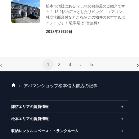
松本市惣社にある ２LDKのお部屋のご紹介です
＾＾ 13.2帖の広々としたリビング、 エアコン、
独立洗面台付なところが この物件のおすすめポ
イントです！ 駐車場は1台無料♪……
2018年8月19日
1
2
3
…
5
アパマンショップ松本信大前店の記事
ホ
ー
ム
諏訪エリアの賃貸情報
松本エリアの賃貸情報
収納レンタルスペース・トランクルーム