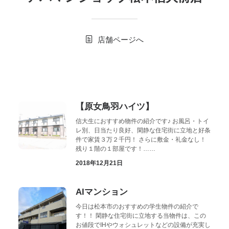
お気に入り
閲覧履歴
店舗ページへ
【原女鳥羽ハイツ】
信大生におすすめ物件の紹介です♪ お風呂・トイ
レ別、日当たり良好、閑静な住宅街に立地と好条
件で家賃３万２千円！ さらに敷金・礼金なし！
残り１階の１部屋です！……
2018年12月21日
AIマンション
今日は松本市のおすすめの学生物件の紹介で
す！！ 閑静な住宅街に立地する当物件は、この
お値段でIHやウォシュレットなどの設備が充実し