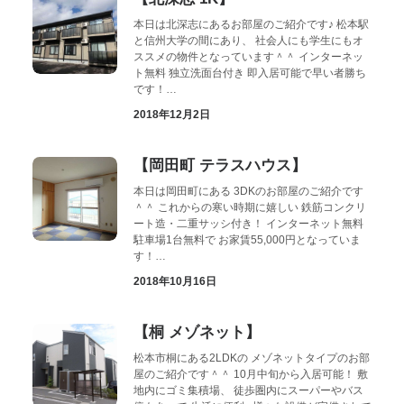
本日は北深志にあるお部屋のご紹介です♪ 松本駅
と信州大学の間にあり、 社会人にも学生にもオ
ススメの物件となっています＾＾ インターネッ
ト無料 独立洗面台付き 即入居可能で早い者勝ち
です！…
2018年12月2日
【岡田町 テラスハウス】
本日は岡田町にある 3DKのお部屋のご紹介です
＾＾ これからの寒い時期に嬉しい 鉄筋コンクリ
ート造・二重サッシ付き！ インターネット無料
駐車場1台無料で お家賃55,000円となっていま
す！…
2018年10月16日
【桐 メゾネット】
松本市桐にある2LDKの メゾネットタイプのお部
屋のご紹介です＾＾ 10月中旬から入居可能！ 敷
地内にゴミ集積場、 徒歩圏内にスーパーやバス