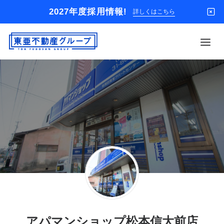
2027年度採用情報!
詳しくはこちら
借りる
買う
店舗
オーナー様
入居者様専用
解約のお申込み
企業情報
お問い合わせ
アパマンショップ松本信大前店