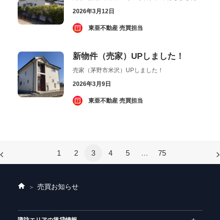
2026年3月12日
­ 東亜不動産 売買担当
新物件（売家）UPしました！
売家（茅野市米沢）UPしました！
2026年3月9日
­ 東亜不動産 売買担当
1
2
3
4
5
…
75
売買お知らせ
ホ
ー
ム