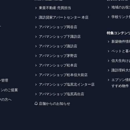
地域のお役
東亜不動産 売買担当
学校リンク
諏訪貸家アパートセンター 本店
す
アパマンショップ岡谷店
特集コンテン
アパマンショップ下諏訪店
新築物件情
アパマンショップ諏訪店
ペットと暮
アパマンショップ茅野店
信大生向け
アパマンショップ松本店
諏訪理科大
アパマンショップ松本信大前店
エプソン情
ン管理
アパマンショップ塩尻北インター店
すすめ物件
ションのご提案
アパマンショップ塩尻高出店
中の方へ
店舗からのお知らせ