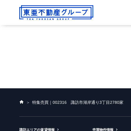
ホ
特集
売買｜002316 諏訪市湖岸通り3丁目2780家
ー
ム
諏訪エリアの賃貸情報
売買物件情報