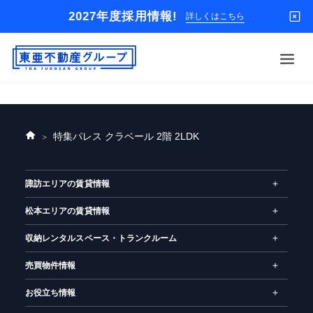
2027年度採用情報!
詳しくはこちら
借りる
特集
パレス クラベール 2階 2LDK
ホ
買う
ー
店舗
ム
諏訪エリアの賃貸情報
オーナー様
松本エリアの賃貸情報
入居者様専用
解約のお申込み
収納レンタルスペース・トランクルーム
企業情報
売買物件情報
お問い合わせ
お役立ち情報