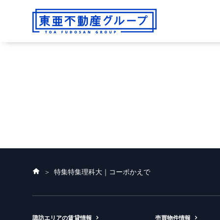
ホ
特集
特集理科大｜コーポかえで
ー
ム
諏訪エリアの賃貸情報
売買物件情報