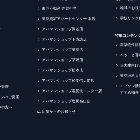
地域のお役
東亜不動産 売買担当
学校リンク
諏訪貸家アパートセンター 本店
す
アパマンショップ岡谷店
特集コンテン
アパマンショップ下諏訪店
新築物件情
アパマンショップ諏訪店
ペットと暮
アパマンショップ茅野店
信大生向け
アパマンショップ松本店
諏訪理科大
アパマンショップ松本信大前店
エプソン情
ン管理
アパマンショップ塩尻北インター店
すすめ物件
ションのご提案
アパマンショップ塩尻高出店
中の方へ
店舗からのお知らせ