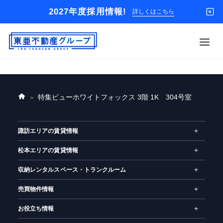
2027年度採用情報!
詳しくはこちら
借りる
特集
ビューホワイトフォックス 3階 1K 304号室
ホ
買う
ー
店舗
ム
諏訪エリアの賃貸情報
オーナー様
松本エリアの賃貸情報
入居者様専用
解約のお申込み
収納レンタルスペース・トランクルーム
企業情報
売買物件情報
お問い合わせ
お役立ち情報