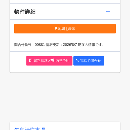
物件詳細
地図を表示
問
合
せ番号：00881
情報更新：2026/8/7 現在の情報です。
資料請求／
内見予約
電話で問
合
せ
矢島清駐車場