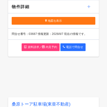
物件詳細
地図を表示
問
合
せ番号：03687
情報更新：2026/8/7 現在の情報です。
資料請求／
内見予約
電話で問
合
せ
桑原トーア駐車場(東亜不動産)