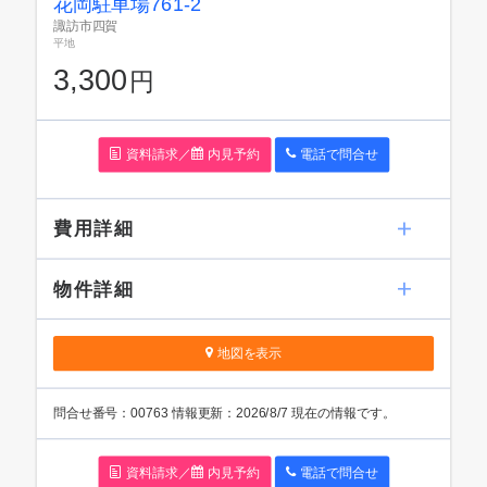
花岡駐車場761-2
諏訪市四賀
平地
3,300
円
資料請求／
内見予約
電話で問
合
せ
費用詳細
物件詳細
地図を表示
問
合
せ番号：00763
情報更新：2026/8/7 現在の情報です。
資料請求／
内見予約
電話で問
合
せ