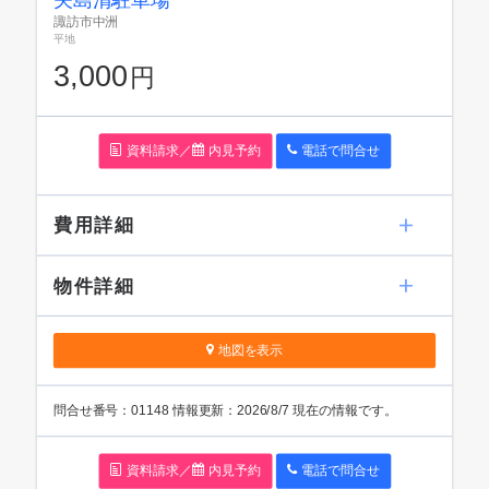
諏訪市中洲
平地
3,000
円
資料請求／
内見予約
電話で問
合
せ
費用詳細
物件詳細
地図を表示
問
合
せ番号：01148
情報更新：2026/8/7 現在の情報です。
資料請求／
内見予約
電話で問
合
せ