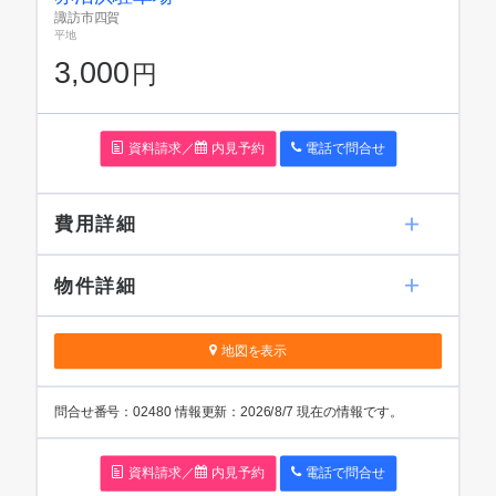
諏訪市四賀
平地
3,000
円
資料請求／
内見予約
電話で問
合
せ
費用詳細
物件詳細
地図を表示
問
合
せ番号：02480
情報更新：2026/8/7 現在の情報です。
資料請求／
内見予約
電話で問
合
せ