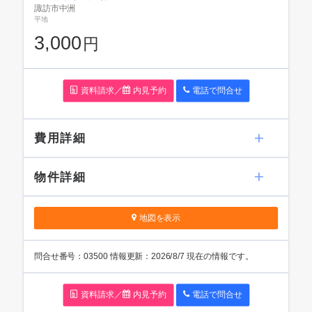
諏訪市中洲
平地
3,000
円
資料請求／
内見予約
電話で問
合
せ
費用詳細
物件詳細
地図を表示
問
合
せ番号：03500
情報更新：2026/8/7 現在の情報です。
資料請求／
内見予約
電話で問
合
せ