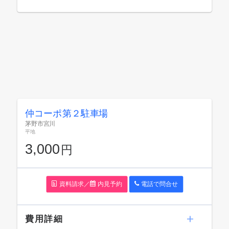
仲コーポ第２駐車場
茅野市宮川
平地
3,000
円
資料請求／
内見予約
電話で問
合
せ
費用詳細