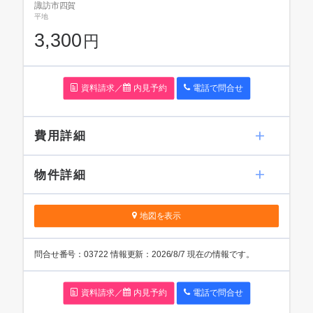
諏訪市四賀
平地
3,300
円
資料請求／
内見予約
電話で問
合
せ
費用詳細
物件詳細
地図を表示
問
合
せ番号：03722
情報更新：2026/8/7 現在の情報です。
資料請求／
内見予約
電話で問
合
せ