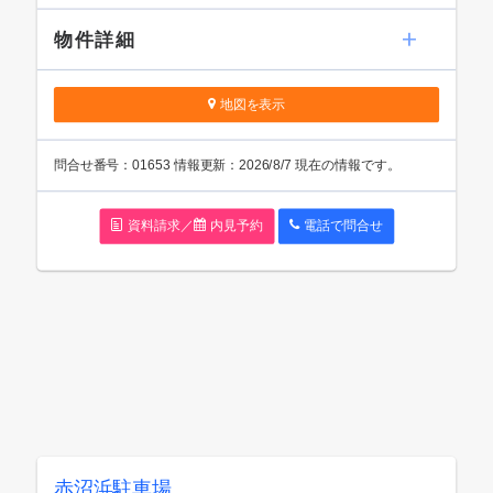
物件詳細
地図を表示
問
合
せ番号：01653
情報更新：2026/8/7 現在の情報です。
資料請求／
内見予約
電話で問
合
せ
赤沼浜駐車場