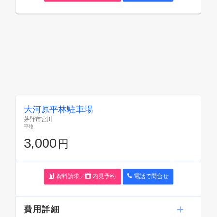
大河原平林駐車場
茅野市宮川
平地
3,000
円
資料請求／
内見予約
電話で問
合
せ
費用詳細