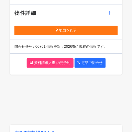
お気に入り
閲覧履歴
物件詳細
地図を表示
問
合
せ番号：00761
情報更新：2026/8/7 現在の情報です。
資料請求／
内見予約
電話で問
合
せ