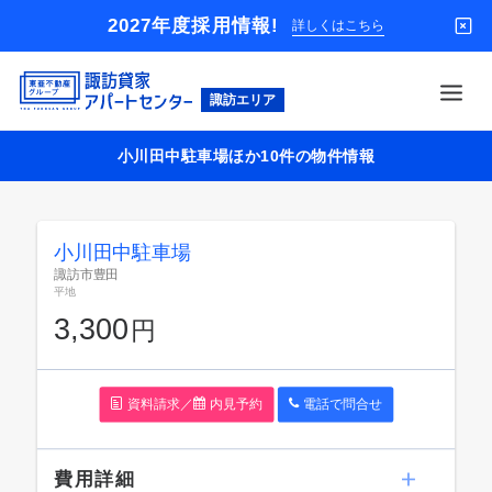
2027年度採用情報!
詳しくはこちら
東
亜
不
小川田中駐車場ほか10件の物件情報
動
借りる
産
グ
買う
ル
ー
小川田中駐車場
店舗
プ
諏訪市豊田
貸
平地
オーナー様
家
3,300
円
パ
入居者様専用
ー
ト
解約のお申込み
セ
資料請求／
内見予約
電話で問
合
せ
ン
企業情報
タ
ー
お問い合わせ
費用詳細