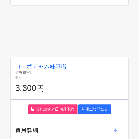
コーポチャム駐車場
茅野市宮川
平地
3,300
円
資料請求／
内見予約
電話で問
合
せ
費用詳細