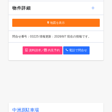
物件詳細
地図を表示
問
合
せ番号：03225
情報更新：2026/8/7 現在の情報です。
資料請求／
内見予約
電話で問
合
せ
中洲原駐車場