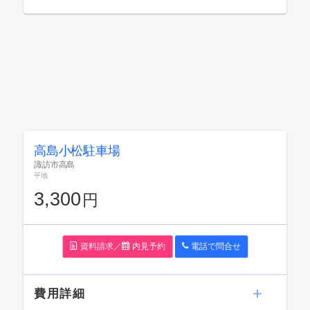
高島小松駐車場
諏訪市高島
平地
3,300
円
資料請求／
内見予約
電話で問
合
せ
費用詳細