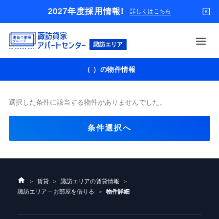
2027年度採用情報!
詳しくはこちら
東
亜
不
（ ）の物件情報
動
借りる
産
グ
買う
ル
選択した条件に該当する物件がありませんでした。
ー
店舗
プ
条件選択へ
貸
オーナー様
家
パ
入居者様専用
ー
ト
解約のお申込み
セ
ン
ホ
賃貸
諏訪エリアの賃貸情報
企業情報
タ
ー
諏訪エリア – お部屋を借りる
物件詳細
ー
ム
お問い合わせ