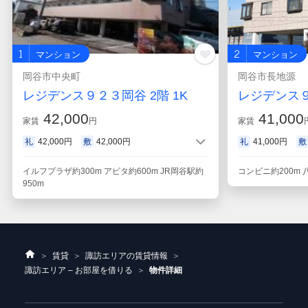
1
2
マンション
マンション
岡谷市中央町
岡谷市長地源
レジデンス９２３岡谷 2階 1K
レジデンス９
42,000
41,000
家賃
円
家賃
礼
42,000円
敷
42,000円
礼
41,000円
敷
めやす賃料
42,000円
めやす賃料
41,0
イルフプラザ約300m アピタ約600m JR岡谷駅約
コンビニ約200m
950m
ホ
賃貸
諏訪エリアの賃貸情報
ー
諏訪エリア – お部屋を借りる
物件詳細
ム