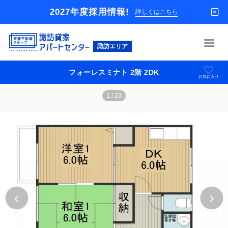
2027年度採用情報!
詳しくはこちら
東
亜
不
フォーレスミナト 2階 2DK
動
お気に入り
借りる
産
1
/
23
グ
買う
ル
ー
店舗
プ
貸
オーナー様
家
パ
入居者様専用
ー
ト
解約のお申込み
セ
ン
企業情報
タ
ー
お問い合わせ