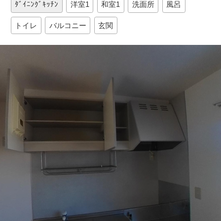
ﾀﾞｲﾆﾝｸﾞｷｯﾁﾝ
洋室1
和室1
洗面所
風呂
トイレ
バルコニー
玄関