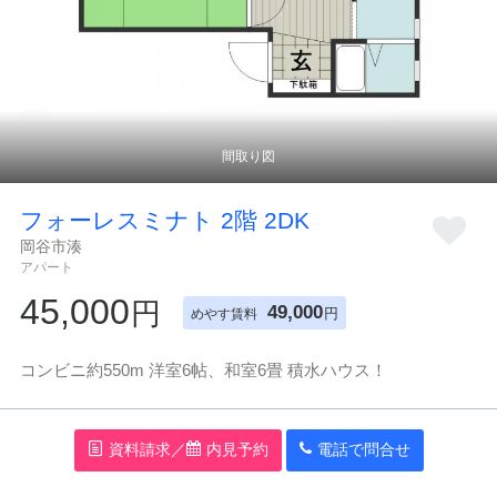
お気に入り
閲覧履歴
フォーレスミナト 2階 2DK
岡谷市湊
アパート
45,000
円
49,000
円
めやす賃料
コンビニ約550m 洋室6帖、和室6畳 積水ハウス！
資料請求／
内見予約
電話で問
合
せ