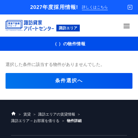
2027年度採用情報!
詳しくはこちら
東
亜
不
（ ）の物件情報
動
借りる
産
グ
買う
ル
選択した条件に該当する物件がありませんでした。
ー
店舗
プ
条件選択へ
貸
オーナー様
家
パ
入居者様専用
ー
ト
解約のお申込み
セ
ン
ホ
賃貸
諏訪エリアの賃貸情報
企業情報
タ
ー
諏訪エリア – お部屋を借りる
物件詳細
ー
ム
お問い合わせ