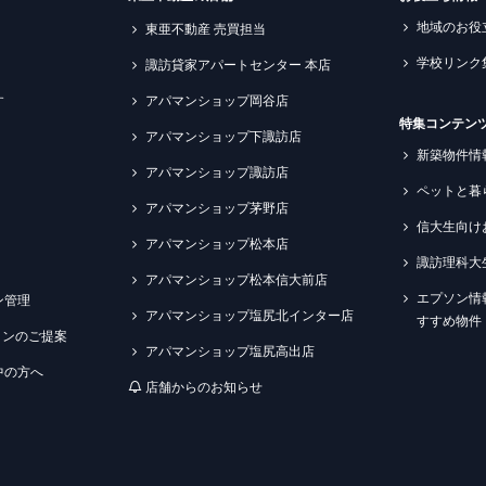
地域のお役
東亜不動産 売買担当
学校リンク
諏訪貸家アパートセンター 本店
す
アパマンショップ岡谷店
特集コンテン
アパマンショップ下諏訪店
新築物件情
アパマンショップ諏訪店
ペットと暮
アパマンショップ茅野店
信大生向け
アパマンショップ松本店
諏訪理科大
アパマンショップ松本信大前店
エプソン情
ン管理
アパマンショップ塩尻北インター店
すすめ物件
ションのご提案
アパマンショップ塩尻高出店
中の方へ
店舗からのお知らせ