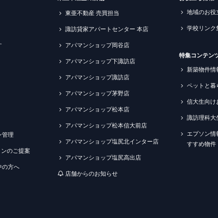
地域のお役
東亜不動産 売買担当
学校リンク
諏訪貸家アパートセンター 本店
す
アパマンショップ岡谷店
特集コンテン
アパマンショップ下諏訪店
新築物件情
アパマンショップ諏訪店
ペットと暮
アパマンショップ茅野店
信大生向け
アパマンショップ松本店
諏訪理科大
アパマンショップ松本信大前店
エプソン情
ン管理
アパマンショップ塩尻北インター店
すすめ物件
ションのご提案
アパマンショップ塩尻高出店
中の方へ
店舗からのお知らせ