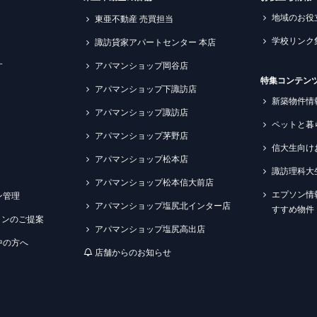
地域のお役
東亜不動産 売買担当
学校リンク
諏訪貸家アパートセンター 本店
す
アパマンショップ岡谷店
特集コンテン
アパマンショップ下諏訪店
新築物件情
アパマンショップ諏訪店
ペットと暮
アパマンショップ茅野店
信大生向け
アパマンショップ松本店
諏訪理科大
アパマンショップ松本信大前店
エプソン情
ン管理
アパマンショップ塩尻北インター店
すすめ物件
ションのご提案
アパマンショップ塩尻高出店
中の方へ
店舗からのお知らせ