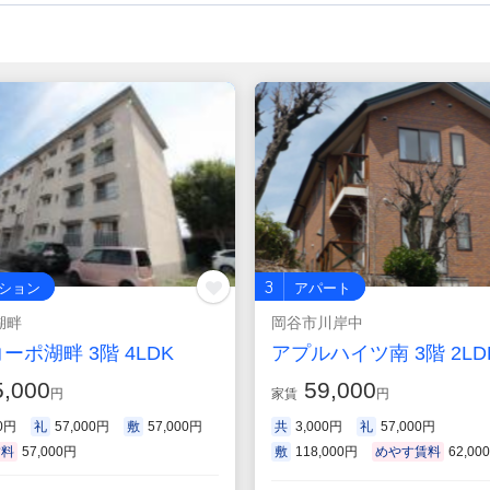
3
ション
アパート
湖畔
岡谷市川岸中
ーポ湖畔 3階 4LDK
アプルハイツ南 3階 2LD
,000
59,000
円
家賃
円
00円
礼
57,000円
敷
57,000円
共
3,000円
礼
57,000円
賃料
57,000円
敷
118,000円
めやす賃料
62,00