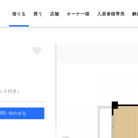
借りる
買う
店舗
オーナー様
入居者様専用
解
ット付き♪
で問
い
合
わ
せ
る