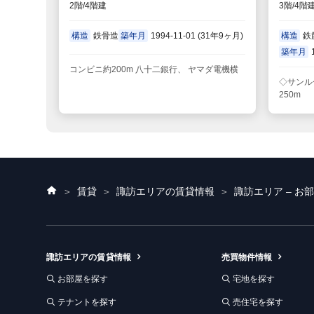
2階/4階建
3階/4階
構造
鉄骨造
築年月
1994-11-01 (31年9ヶ月)
構造
鉄
築年月
コンビニ約200m 八十二銀行、 ヤマダ電機横
◇サンル
250m
ホ
賃貸
諏訪エリアの賃貸情報
諏訪エリア – お
ー
ム
諏訪エリアの賃貸情報
売買物件情報
お部屋を探す
宅地を探す
テナントを探す
売住宅を探す