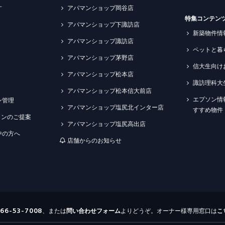
す
アパマンショップ岡谷店
特集コンテン
アパマンショップ下諏訪店
新築物件情
アパマンショップ諏訪店
ペットと暮
アパマンショップ茅野店
信大生向け
アパマンショップ松本店
諏訪理科大
アパマンショップ松本信大前店
エプソン情
ン管理
アパマンショップ塩尻北インター店
すすめ物件
ションのご提案
アパマンショップ塩尻高出店
中の方へ
店舗からのお知らせ
266-53-7008
、または
問い合わせ
フォーム
よりどうぞ。オーナー様専用窓口は
こ