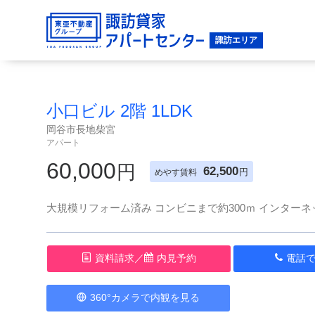
小口ビル 2階 1LDK
岡谷市長地柴宮
アパート
60,000
円
62,500
円
めやす賃料
大規模リフォーム済み コンビニまで約300ｍ インターネ
資料請求／
内見予約
電話
360°カメラで内観を見る