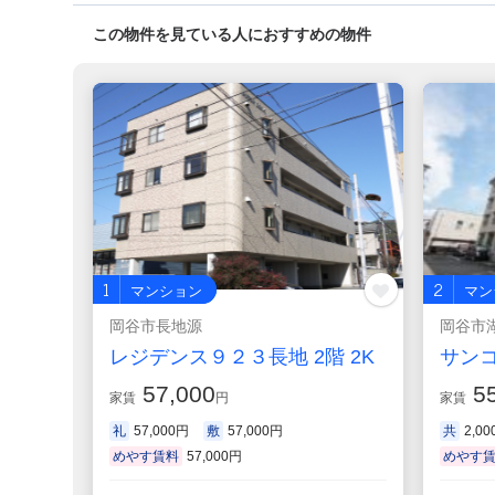
この物件を見ている人におすすめの物件
1
2
マンション
マン
岡谷市長地源
岡谷市
レジデンス９２３長地 2階 2K
サンコ
57,000
55
家賃
円
家賃
礼
57,000円
敷
57,000円
共
2,0
めやす賃料
57,000円
めやす