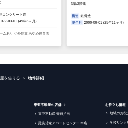
建
3階/3階建
筋コンクリート造
構造
鉄骨造
1977-03-01 (49年5ヶ月)
築年月
2000-09-01 (25年11ヶ月)
ームあり ◇外物置 あやめ保育園
部屋を借りる
物件詳細
東亜不動産の店舗
お役立ち情報
地域のお役
東亜不動産 売買担当
学校リンク
諏訪貸家アパートセンター 本店