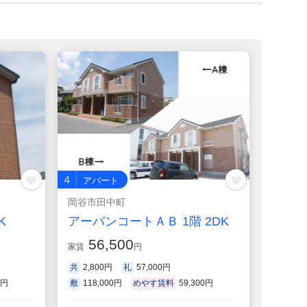
4
アパート
岡谷市田中町
K
アーバンコートＡＢ 1階 2DK
56,500
家賃
円
共
2,800円
礼
57,000円
0円
敷
118,000円
めやす賃料
59,300円