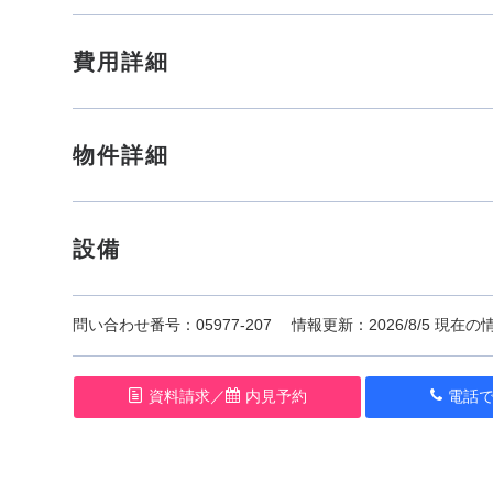
費用詳細
物件詳細
設備
問
い
合
わ
せ番号：05977-207
情報更新：2026/8/5 現在
資料請求／
内見予約
電話