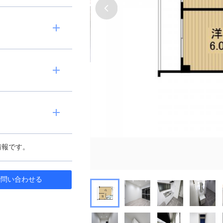
の情報です。
で問
い
合
わ
せ
る