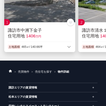
1
2
諏訪市中洲下金子
諏訪市清水
住宅用地
1406
住宅用地
14
万円
土地面積
465㎡/ 140.66坪
土地面積
464㎡/ 
用途地域
第２種中高層住居専用地域
用途地域
準工業
地目
雑種地
ホ
売買物件
売住宅を探す
物件詳細
ー
ム
諏訪エリアの賃貸情報
松本エリアの賃貸情報