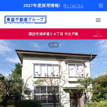
2027年度採用情報!
詳しくはこちら
東
亜
不
諏訪市湖岸通り４丁目 中古戸建
動
お気に入り
借りる
産
1
/
35
グ
買う
ル
ー
店舗
プ
貸
オーナー様
家
パ
入居者様専用
ー
ト
解約のお申込み
セ
ン
企業情報
タ
ー
お問い合わせ