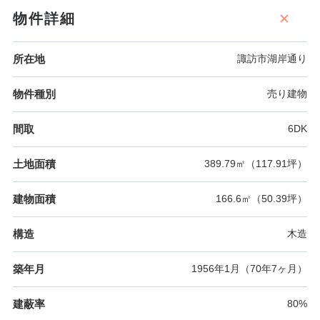
物件詳細
所在地
諏訪市湖岸通り
物件種別
売り建物
間取
6DK
土地面積
389.79㎡（117.91坪）
建物面積
166.6㎡（50.39坪）
構造
木造
築年月
1956年1月（70年7ヶ月）
建蔽率
80%