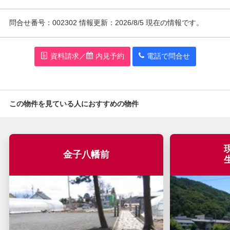
問
合
せ番号：002302
情報更新：2026/8/5 現在の情報です。
資料請求／
内見予約
電話で問
合
せ
この物件を見ている人におすすめの物件
金子八幡前