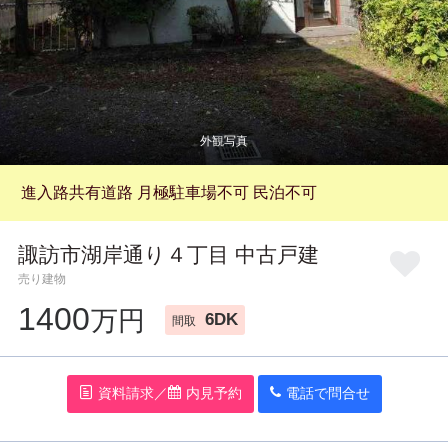
お気に入り
閲覧履歴
進入路共有道路 月極駐車場不可 民泊不可
諏訪市湖岸通り４丁目 中古戸建
売り建物
1400
万円
6DK
間取
資料請求／
内見予約
電話で問
合
せ