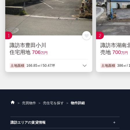
1
2
諏訪市豊田小川
諏訪市湖南
住宅用地
706
売地
700
万円
万円
土地面積
166.85㎡/ 50.47坪
土地面積
386㎡/ 
用途地域
第１種低層住居専用地域
地目
宅地
用途地域
第２種
ホ
売買物件
売住宅を探す
物件詳細
ー
ム
諏訪エリアの賃貸情報