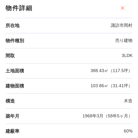
物件詳細
所在地
諏訪市岡村
物件種別
売り建物
間取
3LDK
土地面積
388.43㎡（117.5坪）
建物面積
103.86㎡（31.41坪）
構造
木造
築年月
1968年3月（58年5ヶ月）
建蔽率
60%