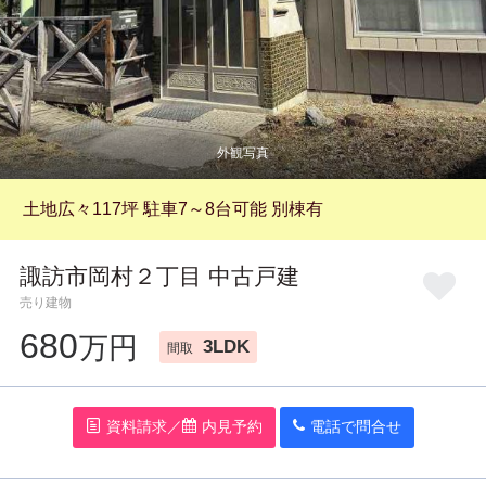
お気に入り
閲覧履歴
土地広々117坪 駐車7～8台可能 別棟有
諏訪市岡村２丁目 中古戸建
売り建物
680
万円
3LDK
間取
資料請求／
内見予約
電話で問
合
せ