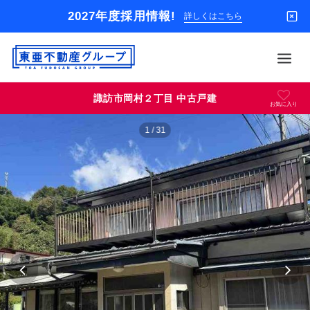
2027年度採用情報!
詳しくはこちら
東
亜
不
諏訪市岡村２丁目 中古戸建
動
お気に入り
借りる
産
1
/
31
グ
買う
ル
ー
店舗
プ
貸
オーナー様
家
パ
入居者様専用
ー
ト
解約のお申込み
セ
ン
企業情報
タ
ー
お問い合わせ