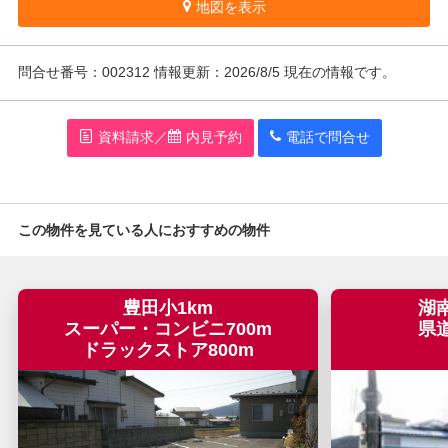
地図を表示
問
合
せ番号：002312
情報更新：2026/8/5 現在の情報です。
資料請求／
内見予約
電話で問
合
せ
この物件を見ている人におすすめの物件
豊田小1km
湖
スーパー・コンビニ700m
県
ドラックストア800m