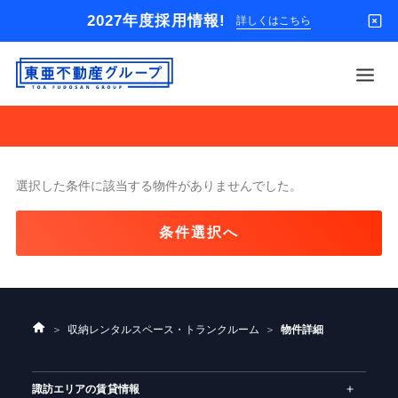
2027年度採用情報!
詳しくはこちら
東
亜
不
動
借りる
産
グ
買う
ル
選択した条件に該当する物件がありませんでした。
ー
店舗
プ
条件選択へ
貸
オーナー様
家
パ
入居者様専用
ー
ト
解約のお申込み
セ
ン
ホ
収納レンタルスペース・トランクルーム
物件詳細
企業情報
タ
ー
ー
ム
お問い合わせ
諏訪エリアの賃貸情報