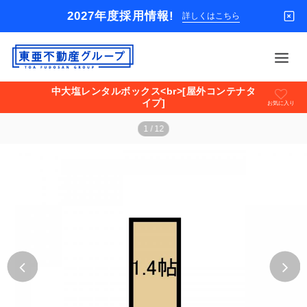
2027年度採用情報!
詳しくはこちら
東
亜
中大塩レンタルボックス<br>[屋外コンテナタ
不
イプ]
動
お気に入り
借りる
産
1
/
12
グ
買う
ル
ー
店舗
プ
貸
オーナー様
家
パ
入居者様専用
ー
ト
解約のお申込み
セ
ン
企業情報
タ
ー
お問い合わせ