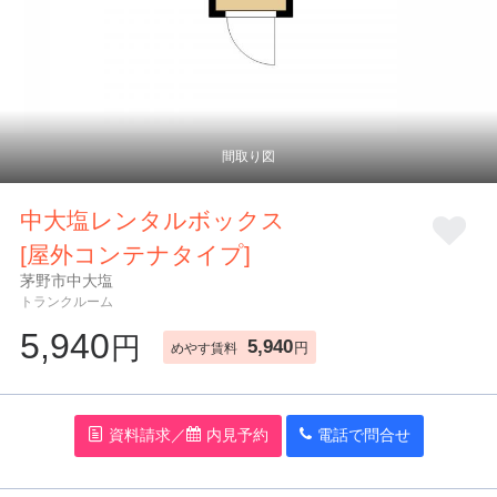
お気に入り
閲覧履歴
中大塩レンタルボックス
[屋外コンテナタイプ]
茅野市中大塩
トランクルーム
5,940
円
5,940
円
めやす賃料
資料請求／
内見予約
電話で問
合
せ