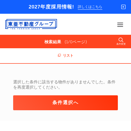
2027年度採用情報!
詳しくはこちら
東
亜
不
(1/0ページ)
検索結果
動
条件変更
借りる
産
グ
リスト
買う
ル
ー
店舗
プ
オーナー様
選択した条件に該当する物件がありませんでした。
条件
を再度選択してください。
入居者様専用
解約のお申込み
条件選択へ
企業情報
お問い合わせ