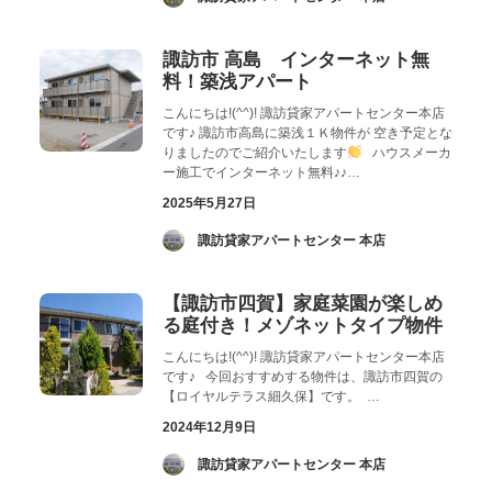
諏訪市 高島 インターネット無
料！築浅アパート
こんにちは!(^^)! 諏訪貸家アパートセンター本店
です♪ 諏訪市高島に築浅１Ｋ物件が 空き予定とな
りましたのでご紹介いたします
ハウスメーカ
ー施工でインターネット無料♪♪…
2025年5月27日
­ 諏訪貸家アパートセンター 本店
【諏訪市四賀】家庭菜園が楽しめ
る庭付き！メゾネットタイプ物件
こんにちは!(^^)! 諏訪貸家アパートセンター本店
です♪ 今回おすすめする物件は、諏訪市四賀の
【ロイヤルテラス細久保】です。 …
2024年12月9日
­ 諏訪貸家アパートセンター 本店