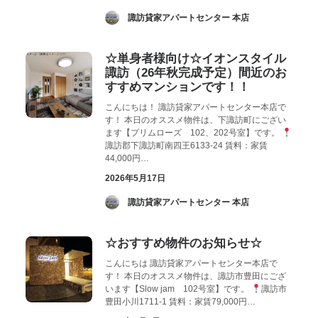
­ 諏訪貸家アパートセンター 本店
☆単身者様向け☆イオンスタイル
諏訪（26年秋完成予定）間近のお
すすめマンションです！！
こんにちは！ 諏訪貸家アパートセンター本店で
す！ 本日のオススメ物件は、下諏訪町にござい
ます【プリムローズ 102、202号室】です。
諏訪郡下諏訪町南四王6133-24 賃料：家賃
44,000円…
2026年5月17日
­ 諏訪貸家アパートセンター 本店
☆おすすめ物件のお知らせ☆
こんにちは 諏訪貸家アパートセンター本店で
す！ 本日のオススメ物件は、諏訪市豊田にござ
います【Slow jam 102号室】です。
諏訪市
豊田小川1711-1 賃料：家賃79,000円…