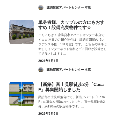
­ 諏訪貸家アパートセンター 本店
単身者様、カップルの方にもおす
すめ！設備充実物件です☆
こんにちは！ 諏訪貸家アパートセンター本店で
す☆☆ 本日のご紹介物件は、諏訪市四賀の【レ
ジデンス小松 101号室】です。 こちらの物件は
新しくインターネット無料とゴミ回収が設備とし
て追加されます！…
2026年6月7日
­ 諏訪貸家アパートセンター 本店
【新築】富士見駅徒歩2分「Casa
F」募集開始しました
諏訪郡富士見町落合にて、新築アパート「Casa
F」の募集を開始いたしました。 富士見駅徒歩2
分、約190ｍの駅近物件です。…
2026年6月6日