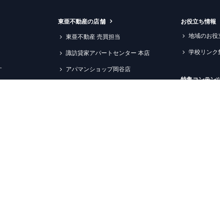
東亜不動産の店舗
お役立ち情報
地域のお役
東亜不動産 売買担当
学校リンク
諏訪貸家アパートセンター 本店
す
アパマンショップ岡谷店
特集コンテン
アパマンショップ下諏訪店
新築物件情
アパマンショップ諏訪店
ペットと暮
アパマンショップ茅野店
信大生向け
アパマンショップ松本店
諏訪理科大
アパマンショップ松本信大前店
エプソン情
ン管理
アパマンショップ塩尻北インター店
すすめ物件
ションのご提案
アパマンショップ塩尻高出店
中の方へ
店舗からのお知らせ