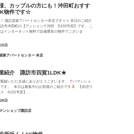
様、カップルの方にも！沖田町おすす
DK物件です☆
！ 諏訪貸家アパートセンター本店です☆☆ 本日のご紹介
訪市沖田町の【アンシャンテ沖田 D103号室】です。 こ
件はインターネット無料で設備豊富の物件でございま
月10日
諏訪貸家アパートセンター 本店
屋紹介 諏訪市四賀1LDK★
愛顧いただき誠にありがとうございます。 アパマンショ
店です。 本日は募集中のお部屋のご紹介です
【赤沼ワ
ス A102号室】…
月26日
アパマンショップ諏訪店