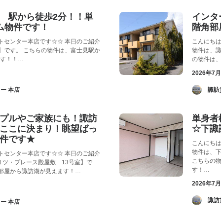
 駅から徒歩2分！！単
インタ
ム物件です！
階角部
トセンター本店です☆☆ 本日のご紹介
こんにちは
F】です。 こちらの物件は、富士見駅か
物件は、諏
ます！！…
の物件は
2026年7
ー 本店
­ 
プルやご家族にも！諏訪
単身者
ここに決まり！眺望ばっ
☆下諏
件です★
こんにちは
物件は、下
トセンター本店です☆☆ 本日のご紹介
こちらの
リツ・プレース殿屋敷 13号室】で
す！…
お部屋から諏訪湖が見えます！…
2026年7
­ 
ー 本店