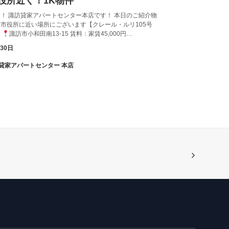
役所近く！1K物件
！ 諏訪貸家アパートセンター本店です！ 本日のご紹介物
市役所に近い場所にございます【クレール・ルリ105号
。
諏訪市小和田南13-15 賃料：家賃45,000円…
月30日
諏訪貸家アパートセンター 本店