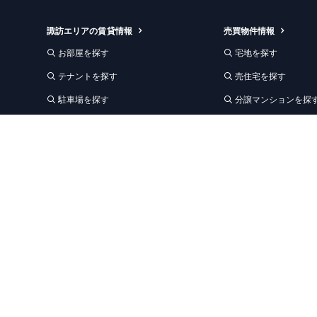
諏訪エリアの賃貸情報
売買物件情報
お部屋を探す
宅地を探す
テナントを探す
売住宅を探す
駐車場を探す
分譲マンションを探
賃貸お知らせ｜諏訪エリア
事業用地を探す
事業用建物を探す
松本エリアの賃貸情報
売買お知らせ
賃貸お知らせ｜松本エリア
オーナーの皆さまへ
収納レンタルスペース
アパート・マンショ
空き状況を見る
Renotta リノベー
レンタルスペースお知らせ
不動産売却をご検討