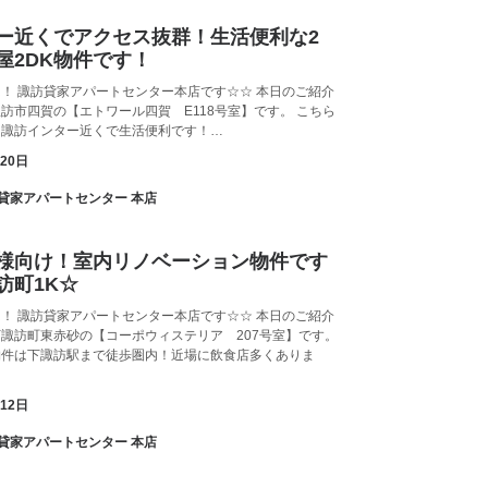
ー近くでアクセス抜群！生活便利な2
屋2DK物件です！
！ 諏訪貸家アパートセンター本店です☆☆ 本日のご紹介
訪市四賀の【エトワール四賀 E118号室】です。 こちら
、諏訪インター近くで生活便利です！…
月20日
諏訪貸家アパートセンター 本店
様向け！室内リノベーション物件です
訪町1K☆
！ 諏訪貸家アパートセンター本店です☆☆ 本日のご紹介
諏訪町東赤砂の【コーポウィステリア 207号室】です。
物件は下諏訪駅まで徒歩圏内！近場に飲食店多くありま
月12日
諏訪貸家アパートセンター 本店