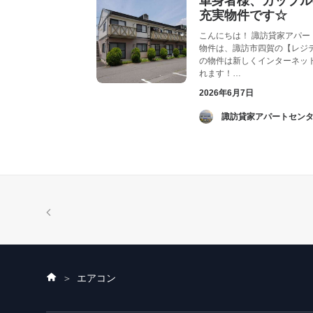
単身者様、カップル
充実物件です☆
こんにちは！ 諏訪貸家アパー
物件は、諏訪市四賀の【レジデ
の物件は新しくインターネッ
れます！…
2026年6月7日
­ 諏訪貸家アパートセンタ
ホ
エアコン
ー
ム