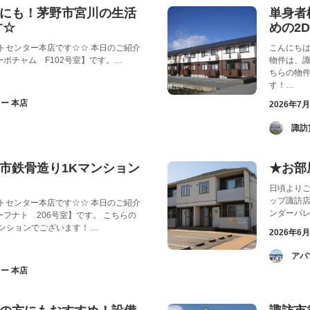
にも！茅野市宮川の生活
単身者
す☆
めの2
トセンター本店です☆☆ 本日のご紹介
こんにちは
ポチャム F102号室】です。…
物件は、諏
ちらの物
す！…
ー 本店
2026年7
­ 
市鉄骨造り1Kマンション
★お部
日頃よりご
ップ諏訪
トセンター本店です☆☆ 本日のご紹介
ンダーパレ
フナト 206号室】です。 こちらの
マンションでございます！…
2026年6
­ 
ー 本店