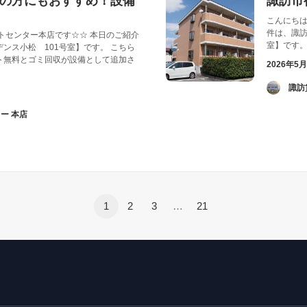
の方にもおすすめ！設備
諏訪市
こんにちは
件は、諏訪
トセンター本店です☆☆ 本日のご紹介
室】です
ンス小松 101号室】です。 こちら
ト無料とゴミ回収が設備として追加さ
2026年5
­ 
ー 本店
1
2
3
…
21