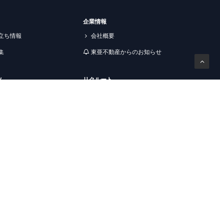
企業情報
立ち情報
会社概要
集
東亜不動産からのお知らせ
ツ
リクルート
報
採用情報
らす
入居者様専用
おすすめ物件
入居者様専用窓口
生向けおすすめ物件
解約のお申込み
報科学専門学校生向けお
その他
お気に入り
閲覧履歴