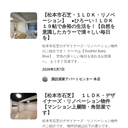
お気に入り
閲覧履歴
【松本市石芝・１ＬＤＫ・リノベ
ーション】 ●ひろーい！ＬＤＫ
１９帖で余裕の生活を！【自然を
意識したカラーで清々しい毎日
を】
松本市石芝のデザイナーズ・リノベーション物件
のご紹介です！ テーマは【Youthful Baby
Blue】、空色の清々しい毎日を送れるお部屋
へ。 もうすぐ完成です。 …
2026年3月7日
­ 諏訪貸家アパートセンター 本店
【松本市石芝】 １ＬＤＫ・デザ
イナーズ・リノベーション物件
【マンション上層階・角部屋で
す】
松本市石芝のデザイナーズ・リノベーション物件
のご紹介です。 物件詳細は以下の通りです。