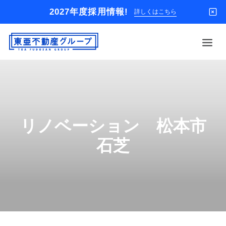
2027年度採用情報!
詳しくはこちら
借りる
買う
店舗
リノベーション 松本市
オーナー様
石芝
入居者様専用
解約のお申込み
企業情報
お問い合わせ