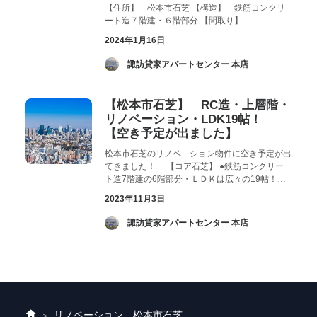
【住所】 松本市石芝 【構造】 鉄筋コンクリ
ート造７階建・６階部分 【間取り】…
2024年1月16日
­ 諏訪貸家アパートセンター 本店
【松本市石芝】 RC造・上層階・
リノベーション・LDK19帖！
【空き予定が出ました】
松本市石芝のリノベ―ション物件に空き予定が出
てきました！ 【コア石芝】 ●鉄筋コンクリー
ト造7階建の6階部分・ＬＤＫは広々の19帖！…
2023年11月3日
­ 諏訪貸家アパートセンター 本店
リノベーション 松本市石芝
ホ