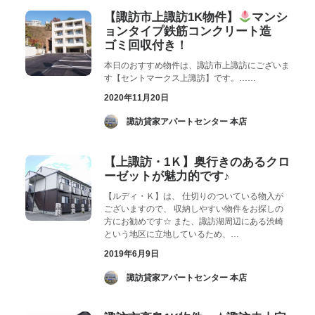
【諏訪市上諏訪1K物件】
マンシ
ョンタイプ鉄筋コンクリート造
ゴミ回収付き！
本日のおすすめ物件は、諏訪市上諏訪にございま
す【セントマークス上諏訪】です。……
2020年11月20日
­ 諏訪貸家アパートセンター 本店
【上諏訪・1Ｋ】奥行きのあるクロ
ーゼットが魅力的です♪
【ルディ・Ｋ】は、 仕切りのついている物入が
ございますので、 収納しやすい物件をお探しの
方にお勧めです☆ また、諏訪湖周辺にある渋崎
という地区に立地しているため、…
2019年6月9日
­ 諏訪貸家アパートセンター 本店