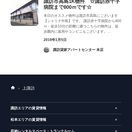
諏訪市高島1K物件 ☆諏訪赤十字
病院まで800ｍです☆
本日のオススメ物件は諏訪市高島にございます
【シャリテ中島】です。 諏訪赤十字病院から800
ｍ・徒歩10分の距離に建つこちらの物件は、徒
歩圏内に薬局やコンビニもございます。…
2019年1月5日
­ 諏訪貸家アパートセンター 本店
上諏訪
ホ
ー
ム
諏訪エリアの賃貸情報
松本エリアの賃貸情報
収納レンタルスペース・トランクルーム