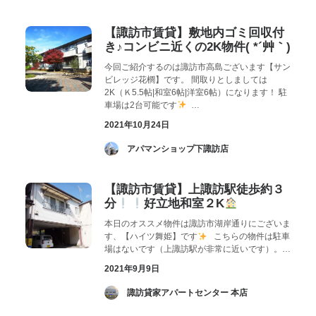
【諏訪市賃貸】敷地内ゴミ回収付
き♪コンビニ近くの2K物件( *´艸｀)
今回ご紹介するのは諏訪市高島ございます【サン
ビレッジ花櫚】です。 間取りとしましては
2K（Ｋ5.5帖|和室6帖|洋室6帖）になります！ 駐
車場は2台可能です
…
2021年10月24日
­ アパマンショップ下諏訪店
【諏訪市賃貸】上諏訪駅徒歩約３
分
好立地和室２K
本日のオススメ物件は諏訪市湖岸通りにございま
す、【ハイツ舞姫】です
こちらの物件は駐車
場はないです（上諏訪駅が非常に近いです）。…
2021年9月9日
­ 諏訪貸家アパートセンター 本店