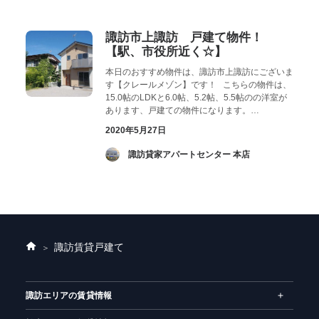
お気に入り
閲覧履歴
諏訪市上諏訪 戸建て物件！
【駅、市役所近く☆】
本日のおすすめ物件は、諏訪市上諏訪にございま
す【クレールメゾン】です！ こちらの物件は、
15.0帖のLDKと6.0帖、5.2帖、5.5帖のの洋室が
あります、戸建ての物件になります。…
2020年5月27日
­ 諏訪貸家アパートセンター 本店
諏訪賃貸戸建て
ホ
ー
ム
諏訪エリアの賃貸情報