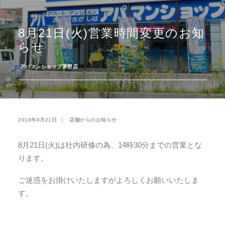
お気に入り
閲覧履歴
8月21日(火)営業時間変更のお知
らせ
­
アパマンショップ茅野店
2018年8月21日
|
­
店舗からのお知らせ
8月21日(火)は社内研修の為、14時30分までの営業とな
ります。
ご迷惑をお掛けいたしますがよろしくお願いいたしま
す。