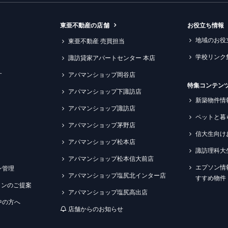
東亜不動産の店舗
お役立ち情報
地域のお役
東亜不動産 売買担当
学校リンク
諏訪貸家アパートセンター 本店
す
アパマンショップ岡谷店
特集コンテン
アパマンショップ下諏訪店
新築物件情
アパマンショップ諏訪店
ペットと暮
アパマンショップ茅野店
信大生向け
アパマンショップ松本店
諏訪理科大
アパマンショップ松本信大前店
エプソン情
ン管理
アパマンショップ塩尻北インター店
すすめ物件
ションのご提案
アパマンショップ塩尻高出店
中の方へ
店舗からのお知らせ