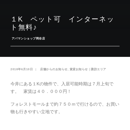
お気に入り
閲覧履歴
１K ペット可 インターネッ
ト無料♪
­
アパマンショップ岡谷店
2018年6月10日
|
­
店舗からのお知らせ
,
賃貸お知らせ｜諏訪エリア
今井にある１Kの物件で、入居可能時期は７月上旬で
す。 家賃は４０．０００円！
フォレストモールまで約７５０ｍで行けるので、お買い
物も行きやすい立地です。