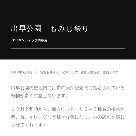
お気に入り
閲覧履歴
出早公園 もみじ祭り
­
アパマンショップ岡谷店
2018年9月3日
|
­
賃貸お知らせ｜松本エリア
,
賃貸お知らせ｜諏訪エリア
出早公園の敷地内には市の天然記念物に指定されている
植物が多く生息しています。
１０月下旬頃から、楓を中心とした２４０種もの植物が
赤、黄、オレンジなど様々な色になり、秋の訪れを感じ
させてくれます♪