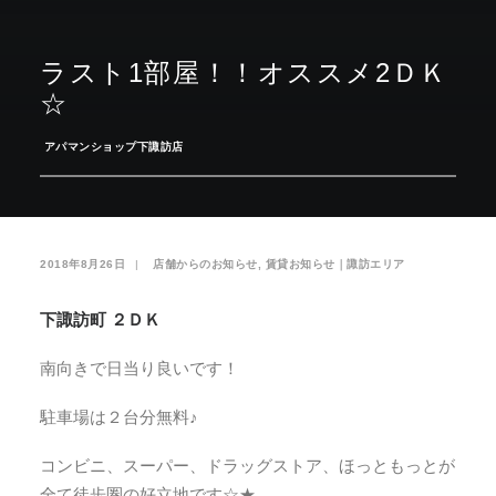
お気に入り
閲覧履歴
ラスト1部屋！！オススメ2ＤＫ
☆
­
アパマンショップ下諏訪店
2018年8月26日
|
­
店舗からのお知らせ
,
賃貸お知らせ｜諏訪エリア
下諏訪町 ２ＤＫ
南向きで日当り良いです！
駐車場は２台分無料♪
コンビニ、スーパー、ドラッグストア、ほっともっとが
全て徒歩圏の好立地です☆★