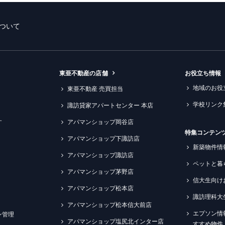
ついて
東亜不動産の店舗
お役立ち情報
地域のお役
東亜不動産 売買担当
学校リンク
諏訪貸家アパートセンター 本店
す
アパマンショップ岡谷店
特集コンテン
アパマンショップ下諏訪店
新築物件情
アパマンショップ諏訪店
ペットと暮
アパマンショップ茅野店
信大生向け
アパマンショップ松本店
諏訪理科大
アパマンショップ松本信大前店
エプソン情
ン管理
アパマンショップ塩尻北インター店
すすめ物件