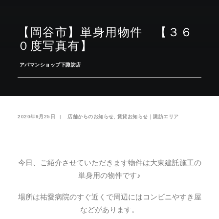
お気に入り
閲覧履歴
【岡谷市】単身用物件 【３６
０度写真有】
­
アパマンショップ下諏訪店
2020年9月25日
|
­
店舗からのお知らせ
,
賃貸お知らせ｜諏訪エリア
今日、ご紹介させていただきます物件は大東建託施工の
単身用の物件です♪
場所は祐愛病院のすぐ近くで周辺にはコンビニやすき屋
などがあります。