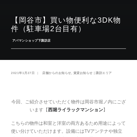
お気に入り
閲覧履歴
【岡谷市】買い物便利な3DK物
件（駐車場2台目有）
­
アパマンショップ下諏訪店
2021年1月27日
|
­
店舗からのお知らせ
,
賃貸お知らせ｜諏訪エリア
今回、ご紹介させていただく物件は岡谷市堀ノ内にござ
います【
西堀ライラックマンション
】
こちらの物件は和室と洋室の両方あるため用途によって
使い分けていただけます。設備にはTVアンテナや独立